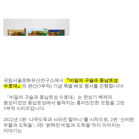
국립서울문화유산연구소에서 
『
비밀의 구슬과 풍납토성 
수호대
』
의 완간
(3
부작
) 
기념 특별 배포 행사를 진행합니다
!
『
비밀의 구슬과 풍납토성 수호대
』
는 한성기 백제의 
왕성이었던 풍납토성에서 펼쳐지는 흥미진진한 모험을 그린 
3
부작 시리즈입니다
. 
2022
년 
1
편 
‘
나무도둑과 사라진 할머니
’
를 시작으로
, 2
편 
‘
신비한 
우물과 도둑들
’, 3
편 
‘
밝혀진 비밀과 도둑들
’
까지 이어지는 
이야기는