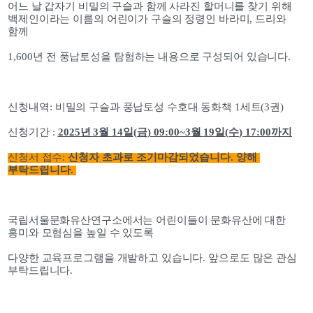
어느 날 갑자기 비밀의 구슬과 함께 사라진 할머니를 찾기 위해 
백제인이라는 이름의 어린이가 구슬의 정령인 바라미
, 
드리와 
함께
1,600
년 전 풍납토성을 탐험하는 내용으로 구성되어 있습니다
.  
신청내역
: 
비밀의 구슬과 풍납토성 수호대 동화책 
1
세트
(3
권
)
신청기간 
: 
2025
년 
3
월 
14
일
(
금
) 09:00~3
월 
19
일
(
수
) 17:00
까지
신청서 접수
:
 신청자 초과로 조기마감되었습니다. 양해 
부탁드립니다. 
국립서울문화유산연구소에서는 어린이들이 문화유산에 대한 
흥미와 모험심을 높일 수 있도록 
다양한 교육프로그램을 개발하고 있습니다
. 
앞으로도 많은 관심 
부탁드립니다
. 