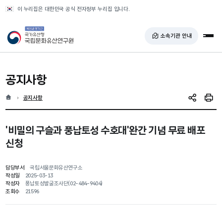
반복영역 건너뛰기
이 누리집은 대한민국 공식 전자정부 누리집 입니다.
국가유산청 국립문화유산연구원
소속기관 안내
전체
공지사항
홈
현재 위치
공지사항
SNS 공유
인쇄
'비밀의 구슬과 풍납토성 수호대'완간 기념 무료 배포
신청
담당부서
국립서울문화유산연구소
작성일
2025-03-13
작성자
풍납토성발굴조사단(02-484-9404)
조회수
21596