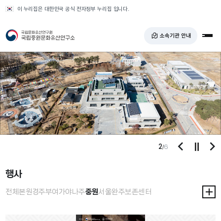
반복영역 건너뛰기
이 누리집은 대한민국 공식 전자정부 누리집 입니다.
국가유산청 국립중원문화유산연구소
소속기관 안내
전체
2
6
/
재생/멈
이전
다
행사
선택됨
전체
본원
경주
부여
가야
나주
중원
서울
완주
보존센터
중원