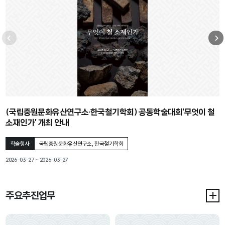
이전
다
(국립중원문화유산연구소·한국철기학회) 공동학술대회'무엇이 철
소재인가' 개최 안내
학술행사
국립중원문화유산연구소, 한국철기학회
2026-03-27 ~ 2026-03-27
20
행사기간
행
주요추진업무
주요