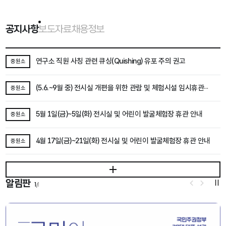
공지사항
보도자료
채용정보
선택됨
공지사항
연구소 직원 사칭 관련 큐싱(Quishing) 유포 주의 권고
중원소
(5.6.~9월 중) 전시실 개편을 위한 관람 및 체험시설 임시휴관
중원소
안내
5월 1일(금)~5일(화) 전시실 및 어린이 발굴체험장 휴관 안내
중원소
4월 17일(금)~21일(화) 전시실 및 어린이 발굴체험장 휴관 안내
중원소
공지사항 더보기
알림판
1
1
/
재
이전
다음