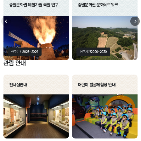
중원문화권 제철기술 복원 연구
중원문화권 문화네트워크
이전
다
연구기간
2025~2029
연구기간
2020~2030
관람 안내
전시실안내
어린이 발굴체험장 안내