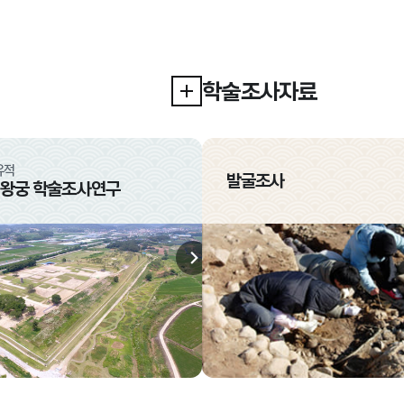
학술조사자료
주요추진업무 더보기
유적
공주 무령왕릉과 왕릉원
발굴조사
 왕궁 학술조사연구
백제 후기 능원 학술조사
다음