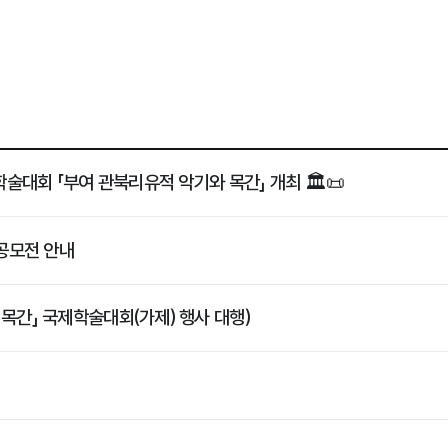
궁의 비밀, 마침내 세계에 알리다! ✨ 국제학술대회 「부여 관북리유적 악기와 목간」 개최 🏛️📜
 공모전 안내
목간」 국제학술대회(가제) 행사 대행)