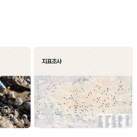
부여 왕릉원
지표조사
연구
백제 후기 능원 학술조사연구