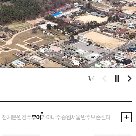
1
4
/
이전
재생/멈춤
다
전체
본원
경주
부여
가야
나주
중원
서울
완주
보존센터
선택됨
부여 