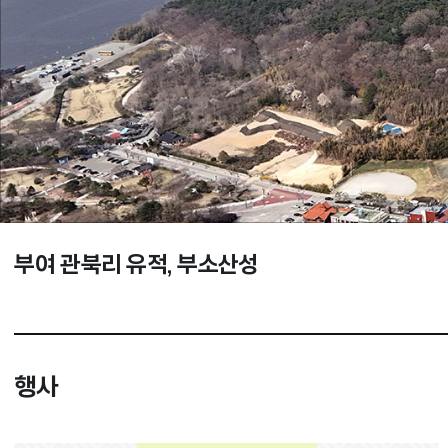
부여 관북리 유적, 부소산성
국립부여문화유산연구소 전경
공주 무령왕릉과 왕릉원 조사전 전경
익산 왕궁리유적
행사