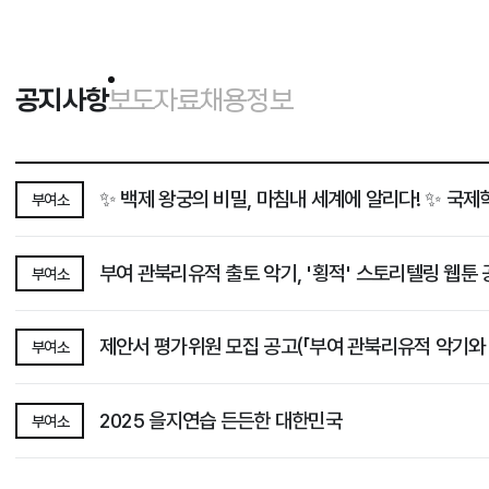
공지사항
보도자료
채용정보
선택됨
공지사항
✨ 백제 왕
부여소
부여 관북리유적 출토 악기, '횡적' 스토리텔링 웹툰
부여소
제안서 평가위원 모집 공고(「부여 관북리유적 악기와 
부여소
2025 을지연습 든든한 대한민국
부여소