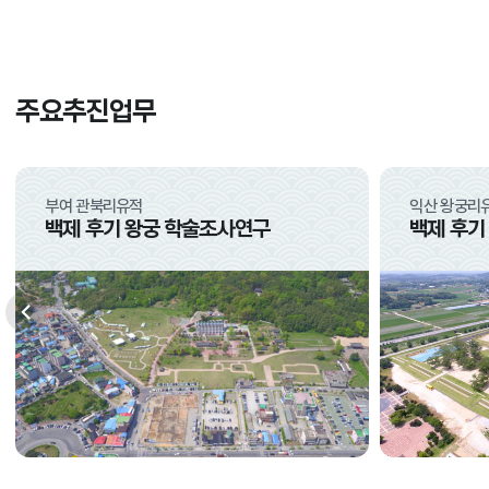
주요추진업무
부여 관북리유적
익산 왕궁리
백제 후기 왕궁 학술조사연구
백제 후기
이전