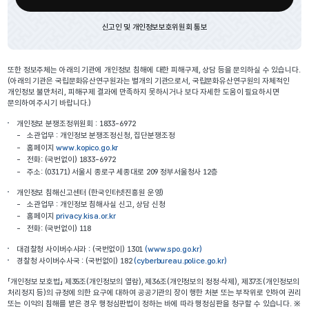
신고인 및 개인정보보호위원회 통보
또한 정보주체는 아래의 기관에 개인정보 침해에 대한 피해구제, 상담 등을 문의하실 수 있습니다.
(아래의 기관은 국립문화유산연구원과는 별개의 기관으로서, 국립문화유산연구원의 자체적인
개인정보 불만처리, 피해구제 결과에 만족하지 못하시거나 보다 자세한 도움이 필요하시면
문의하여 주시기 바랍니다.)
개인정보 분쟁조정위원회 : 1833-6972
-
소관업무 : 개인정보 분쟁조정신청, 집단분쟁조정
-
홈페이지
www.kopico.go.kr
-
전화: (국번없이) 1833-6972
-
주소: (03171) 서울시 종로구 세종대로 209 정부서울청사 12층
개인정보 침해신고센터 (한국인터넷진흥원 운영)
-
소관업무 : 개인정보 침해사실 신고, 상담 신청
-
홈페이지
privacy.kisa.or.kr
-
전화: (국번없이) 118
대검찰청 사이버수사과 : (국번없이) 1301
(www.spo.go.kr)
경찰청 사이버수사국 : (국번없이) 182
(cyberbureau.police.go.kr)
「개인정보 보호법」 제35조(개인정보의 열람), 제36조(개인정보의 정정·삭제), 제37조(개인정보의
처리정지 등)의 규정에 의한 요구에 대하여 공공기관의 장이 행한 처분 또는 부작위로 인하여 권리
또는 이익의 침해를 받은 경우 행정심판법이 정하는 바에 따라 행정심판을 청구할 수 있습니다. ※