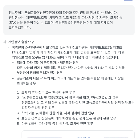
정보주체는 국립문화유산연구원에 대해 다음과 같은 권리를 행사 할 수 있습니다.
권리행사는 「개인정보보호법」 시행령 제41조 제1항에 따라 서면, 전자우편, 모사전송
(FAX)등을 통하여 하실 수 있으며, 국립문화유산연구원은 이에 대해 지체없이
조치하겠습니다.
가.
개인정보 열람 요구
국립문화유산연구원에서 보유하고 있는 개인정보파일은 「개인정보보호법」 제35조
(개인정보의 열람)에 따라 자신의 개인정보에 대한 열람을 요구할 수 있습니다. 다만,
개인정보 열람 요구는 법 제35조 4항에 의하여 다음과 같이 제한될 수 있습니다.
-
법률에 따라 열람이 금지되거나 제한되는 경우
-
다른 사람의 생명·신체를 해할 우려가 있거나 다른 사람의 재산과 그 밖의 이익을
부당하게 침해할 우려가 있는 경우
-
공공기관이 다음 각 목의 어느 하나에 해당하는 업무를 수행할 때 중대한 지장을
초래하는 경우
1.
조세의 부과·징수 또는 환급에 관한 업무
2.
「초·중등교육법」 및 「고등교육법」에 따른 각급 학교, 「평생교육법」에 따른
평생교육시설,그 밖의 다른 법률에 따라 설치 된 고등교육기관에서의 성적 평가 또는
입학자 선발에 관한 업무
3.
학력·기능 및 채용에 관한 시험, 자격 심사에 관한 업무
4.
보상금·급부금 산정 등에 대하여 진행 중인 평가 또는 판단에 관한 업무
5.
다른 법률에 따라 진행 중인 감사 및 조사에 관한 업무