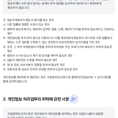
정보주체의 사전 동의 없이는 본래의 목적 범위를 초과하여 처리하거나 제3자에게
제공하지 않습니다.
가.
정보주체로부터 별도의 동의를 받는 경우
나.
다른 법률에 특별한 규정이 있는 경우
다.
명백히 정보주체 또는 제3자의 급박한 생명, 신체, 재산의 이익을 위하여 필요하다고 인정되는
경우
라.
개인정보를 목적 외의 용도로 이용하거나 이를 제3자에게 제공하지 아니하면 다른 법률에서
정하는 소관 업무를 수행할 수 없는 경우로서 보호위원회의 심의의결을 거친 경우
마.
조약, 그 밖의 국제협정의 이행을 위하여 외국정보 또는 국제기구에 제공하기 위하여 필요한
경우
바.
범죄의 수사와 공소의 제기 및 유지를 위하여 필요한 경우
사.
법원의 재판업무 수행을 위하여 필요한 경우
아.
형 및 감호, 보호처분의 집행을 위하여 필요한 경우
자.
공중위생 등 공공의 안전과 안녕을 위하여 긴급히 필요한 경우
개인정보를 제3자에게 제공하는 경우, 국립문화유산연구원 홈페이지(알림마당 → 공지사항)를
통해 공지하겠습니다.
3. 개인정보 처리업무의 위탁에 관한 사항
국립문화유산연구원은 개인정보의 처리업무를 위탁하는 경우 다음의 내용이 포함된
문서에 의하여 처리하고 있습니다.