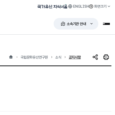
ENGLISH
화면크기
국가유산 지식이음
소속기관 안내
누리
홈
현재 위치
국립문화유산연구원
소식
공지사항
SNS 공유
인쇄하