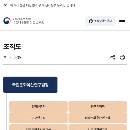
반복영역 건너뛰기
이 누리집은 대한민국 공식 전자정부 누리집 입니다.
국가유산청 국립나주문화유산연구소
소속기관 안내
전체
조직도
홈
현재 위치
조직도
SNS 공유
인쇄
국립문화유산연구원장
행정운영과
연구기획과
고고연구실
미술문화유산연구실
건축문화유산연구실
보존과학연구실