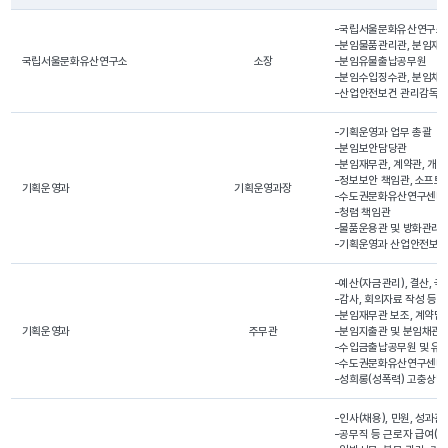
-국립서울문화유산연구소 
-분임물품관리관, 분임재산
국립서울문화유산연구소
소장
-분임유물출납공무원

-분임수입징수관, 분임채권
-산업안전보건 관리감독
-기획운영과 업무 총괄

-분임보안담당관

-분임재무관, 계약관, 개
-정보보안 책임관, 소프트
기획운영과
기획운영과장
-수도권문화유산연구센터 
-청렴 책임관

-물품운용관 및 방화관리자
-기획운영과 산업안전보건
-예산(자금관리), 결산, 국회
-감사, 회의자료 작성 등

-분임재무관 보조, 계약담
기획운영과
주무관
-분임지출관 및 분임채관관
-수입금출납공무원 및 유
-수도권문화유산연구센터 건
-성희롱(성폭력) 고충상담원(남,
-인사(채용), 민원, 성과관리
-공무직 등 근로자 급여(일