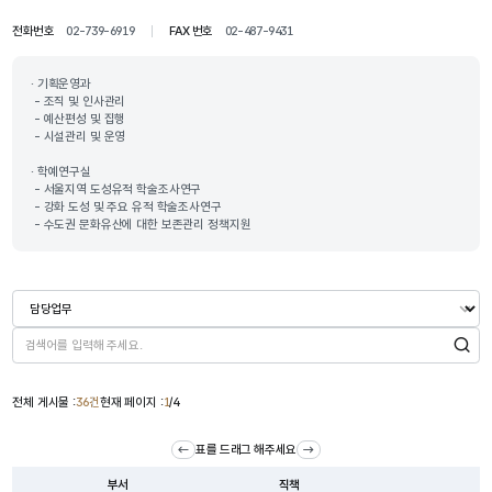
전화번호
02-739-6919
FAX 번호
02-487-9431
· 기획운영과

 - 조직 및 인사관리

 - 예산편성 및 집행

 - 시설관리 및 운영

· 학예연구실

 - 서울지역 도성유적 학술조사연구

 - 강화 도성 및 주요 유적 학술조사연구

 - 수도권 문화유산에 대한 보존관리 정책지원
검색
전체 게시물 :
36건
현재 페이지 :
1
/4
표를 드래그 해주세요
부서
직책