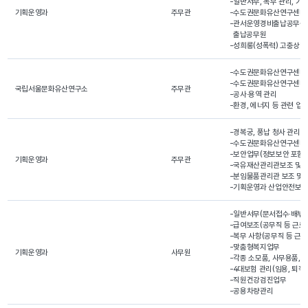
-일반서무, 복무 관리, 기록
기획운영과
주무관
-수도권문화유산연구센터 
-관서운영경비출납공무원,
  출납공무원

-성희롱(성폭력) 고충상담원(여,
-수도권문화유산연구센터 청
-수도권문화유산연구센터 공
국립서울문화유산연구소
주무관
-공사·용역 관리

-환경, 에너지 등 관련 업
-경복궁, 풍납 청사 관리,
-수도권문화유산연구센터 청
-보안업무(정보보안 포함)
기획운영과
주무관
-국유재산관리관보조 및 관
-분임물품관리관 보조 및
-기획운영과 산업안전보건
-일반서무(문서접수·배부) 
-급여보조(공무직 등 근로자
-복무 사항(공무직 등 근로자
-맞춤형복지업무

기획운영과
사무원
-각종 소모품, 사무용품, 
-4대보험 관리(임용, 퇴직 
-직원건강검진업무

-공용차량관리