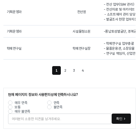
- 전산 업무(S/W 관리)

- 전산자료 및 아카이브 관
기획운영과
전산원
 - 소프트웨어 관리 담당자

- 발굴조사 현장 업무지원(
기획운영과
시설물청소원
-풍납토성발굴단, 경복궁
- 학예연구실 업무총괄

학예연구실
학예연구실장
- 물품운용관, 소장유물 분
- 연구실 책임자, 산업안
1
2
3
4
현재 페이지
현재 페이지의 정보와 사용편의성에 만족하시나요?
매우 만족
만족
보통
불만족
매우 불만족
확인