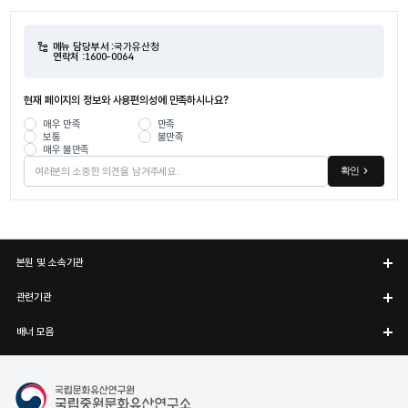
메뉴 담당부서 :
국가유산청
연락처 :
1600-0064
현재 페이지의 정보와 사용편의성에 만족하시나요?
매우 만족
만족
보통
불만족
매우 불만족
확인
본원 및 소속기관
관련기관
배너 모음
국립중원문화유산연구소