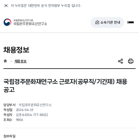
반복영역 건너뛰기
이 누리집은 대한민국 공식 전자정부 누리집 입니다.
국가유산청 국립완주문화유산연구소
소속기관 안내
전체
채용정보
홈
현재 위치
채용정보
SNS 공유
인쇄
국립경주문화재연구소 근로자(공무직/기간제) 채용
공고
담당부서
국립경주문화유산연구소
작성일
2024-04-19
작성자
김경숙(054-777-8821)
조회수
9806
첨부파일