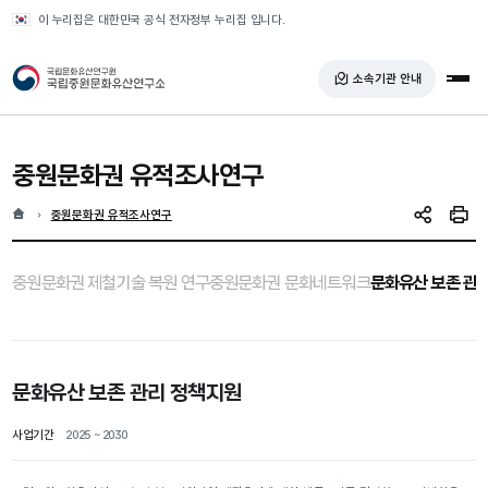
반복영역 건너뛰기
이 누리집은 대한민국 공식 전자정부 누리집 입니다.
국가유산청 국립중원문화유산연구소
소속기관 안내
전체
중원문화권 유적조사연구
홈
현재 위치
중원문화권 유적조사연구
SNS 공유
인쇄
선택됨
중원문화권 제철기술 복원 연구
중원문화권 문화네트워크
문화유산 보존 관
문화유산 보존 관리 정책지원
사업기간
2025 ~ 2030