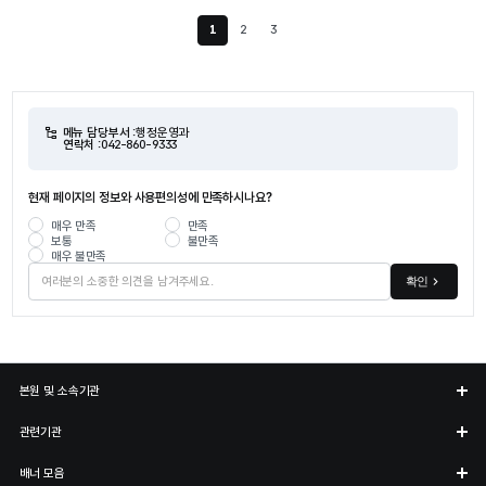
1
2
3
현재 페이지
메뉴 담당부서 :
행정운영과
연락처 :
042-860-9333
현재 페이지의 정보와 사용편의성에 만족하시나요?
매우 만족
만족
보통
불만족
매우 불만족
확인
본원 및 소속기관
관련기관
배너 모음