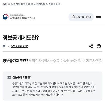
반복영역 건너뛰기
이 누리집은 대한민국 공식 전자정부 누리집 입니다.
국가유산청 국립경주문화유산연구소
소속기관 안내
전체
정보공개제도란?
홈
현재 위치
정보공개제도란?
SNS 공유
인쇄
선택됨
선택됨
정보공개제도란?
처리절차 안내
수수료 안내
비공개 정보 기준
사전정
정보공개제도란?
공공기관이 직무상 작성 또는 취득하여 관리하고 있는 정보를 수요자인 국민의
청구에 의하여 열람 · 사본 · 복제 등의 형태로 청구인에게 공개하거나 공공기관이
자발적으로 또는 법령 등의 규정에 의하여 의무적으로 보유하고 있는 정보를 배포
또는 공표 등의 형태로 제공하는 제도를 말합니다.