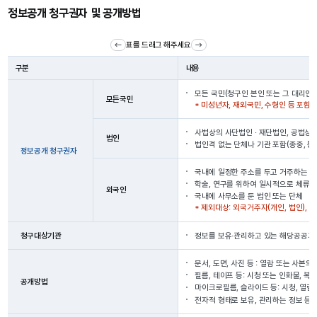
정보공개 청구권자 및 공개방법
표를 드래그 해주세요
구분
내용
모든 국민(청구인 본인 또는 그 대리인)
모든국민
* 미성년자, 재외국민, 수형인 등 포함
사법상의 사단법인 · 재단법인, 공법상
법인
법인격 없는 단체나 기관 포함(종중, 동
정보공개 청구권자
국내에 일정한 주소를 두고 거주하는 자(
학술, 연구를 위하여 일시적으로 체류하
외국인
국내에 사무소를 둔 법인 또는 단체
* 제외대상: 외국거주자(개인, 법인),
청구대상기관
정보를 보유·관리하고 있는 해당공공기
문서, 도면, 사진 등 : 열람 또는 사본의
필름, 테이프 등: 시청 또는 인화물, 복
공개방법
마이크로필름, 슬라이드 등: 시청, 열람
전자적 형태로 보유, 관리하는 정보 등 