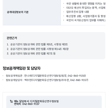
국민 생활에 중대한 영향을 미치는 정책
대규모 예산이 투입되는 용역, 사업에 
업무추진비 집행 내용
공개대상정보의 기준
예산집행 상황, 사업평가결과 등 행정 
국민이 국가유산청의 업무를 이해하고 
관련근거
1.
공공기관의 정보공개에 관한 법률 제5조, 시행령 제3조
2.
공공기관의 정보공개에 관한 법률 시행령 제14조 제1항
3.
공공기관의 정보공개에 관한 법률 제7조 등
정보공개책임관 및 담당자
정보공개책임관 : 한나래(디지털문화유산연구정보팀/팀장, 042-860-9150)
정보공개담당자 : 백주현(디지털문화유산연구정보팀/주무관, 042-860-9157)
메뉴 담당부서 :
디지털문화유산연구정보팀
연락처 :
042-860-9157