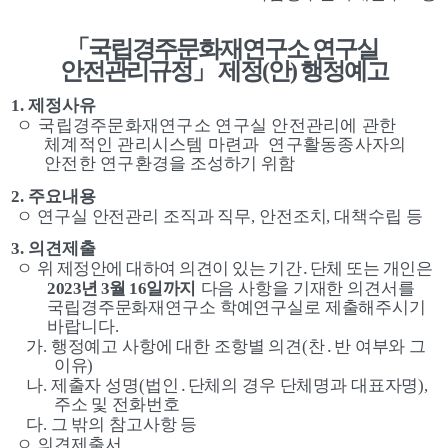
「
국립경주문화재연구소 연구실 
안전관리규정
」 
제정
(
안
) 
행정예고
1. 
제정사유 
ㅇ
국립경주문화재연구소 연구실 안전관리에 관한 
체계적인 관리시스템 마련과  연구활동종사자의 
안전한 연구환경
을 조성하기 위함
2. 
주요내용 
ㅇ 
연구실 안전관리 조직과 직무
, 
안전조치
, 
대책수립 등
3. 
의견제출
ㅇ 
위 제정안에 대하여 의견이 있는 기간
․
단체 또는 개인은 
2023
년 
3
월 
16
일까지
다음 사항을 기재한 의견서를 
국립경주문화재연구소 학예연구실로 제출해주시기 
바랍니다
.
가
. 
행정예고 사항에 대한 조항별 의견
(
찬
․
반 여부와 그 
이유
)
나
. 
제출자 성명
(
법인
․
단체의 경우 단체명과 대표자명
), 
주소 및 전화번호
다
. 
그 밖의 참고사항 등
ㅇ 
의견제출서