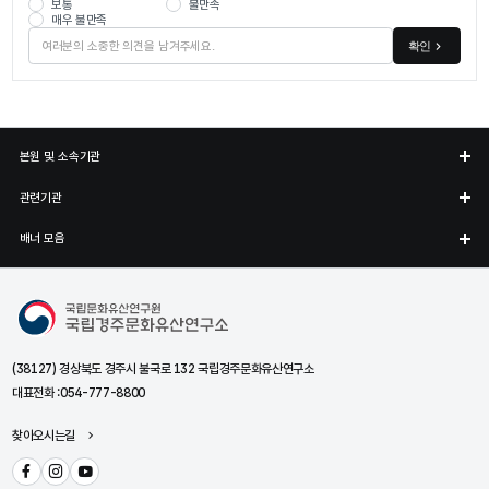
보통
불만족
매우 불만족
확인
본원 및 소속기관
관련기관
배너 모음
국립경주문화유산연구소
(38127) 경상북도 경주시 불국로 132 국립경주문화유산연구소
대표전화 :
054-777-8800
찾아오시는길
페이스북
인스타그램
유튜브