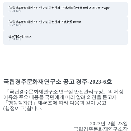
「국립경주문화재연구소 연구실 안전관리 규정」제정(안) 행정예고 공고문.hwpx
(0.01 MB)
「국립경주문화재연구소 연구실 안전관리규정」(안).hwpx
(0.23 MB)
검토의견서.hwpx
(0.01 MB)
국립경주문화재연구소 공고 경주
-2023-6
호
「
국립경주문화재연구소 연구실 안전관리규정
」
의
제정 
이유와 주요 
내용을 국민에게 미리 알려 의견을 듣고자
「
행정절차
법
」
제
46
조에 따라 다음과 같이 공고
(
행정예고
)
합니다
.
2023
년  
2
월  
23
일
국립경주문화재연구소장