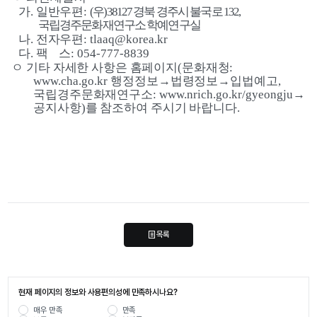
가
. 
일반우편
: 
(
우
)38127 
경북 경주시 불국로 
132, 
국립경주문화재연구소 학예연구실
나
. 
전자우편
: tlaaq@korea.kr
다
. 
팩    스
: 054-777-8839
ㅇ 
기타 자세한 사항은 홈페이지
(
문화재청
: 
www.cha.go.kr 
행정정보
→
법령정보
→
입법예고
, 
국립경주문화재연구소
: www.nrich.go.kr/gyeongju
→
공지사항
)
를 참조하여 주시기 바랍니다
.
목록
현재 페이지의 정보와 사용편의성에 만족하시나요?
매우 만족
만족