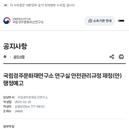
반복영역 건너뛰기
이 누리집은 대한민국 공식 전자정부 누리집 입니다.
국가유산청 국립경주문화유산연구소
소속기관 안내
전체
공지사항
홈
현재 위치
공지사항
SNS 공유
인쇄
국립경주문화재연구소 연구실 안전관리규정 제정(안)
행정예고
담당부서
국립경주문화유산연구소
작성일
2023-02-23
작성자
심명보(054-777-8871)
조회수
24865
첨부파일