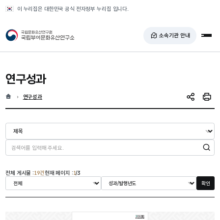
반복영역 건너뛰기
이 누리집은 대한민국 공식 전자정부 누리집 입니다.
국가유산청 국립부여문화유산연구소
소속기관 안내
전체
연구성과
홈
현재 위치
연구성과
SNS 공유
인쇄
검색
전체 게시물 :
19건
현재 페이지 :
1
/3
확인