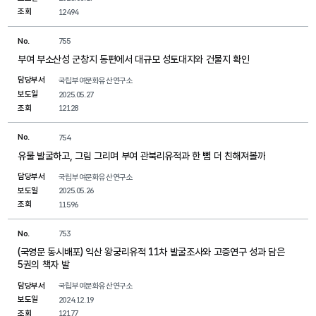
조회
12494
No.
755
부여 부소산성 군창지 동편에서 대규모 성토대지와 건물지 확인
담당부서
국립부여문화유산연구소
보도일
2025.05.27
조회
12128
No.
754
유물 발굴하고, 그림 그리며 부여 관북리유적과 한 뼘 더 친해져볼까
담당부서
국립부여문화유산연구소
보도일
2025.05.26
조회
11596
No.
753
(국영문 동시배포) 익산 왕궁리유적 11차 발굴조사와 고증연구 성과 담은
5권의 책자 발
담당부서
국립부여문화유산연구소
보도일
2024.12.19
조회
12177