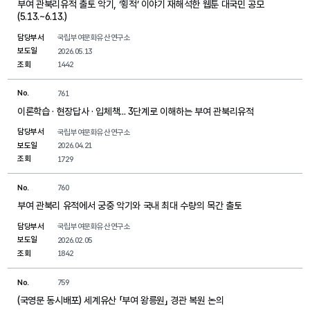
부여 관북리유적 출토 악기, ‘횡적’ 이야기 재해석한 웹툰 대국민 공모
(5.13.~6.13.)
담당부서
국립부여문화유산연구소
보도일
2026.05.13
조회
1442
No.
761
이론학습 · 현장답사 · 입체책... 3단계로 이해하는 부여 관북리유적
담당부서
국립부여문화유산연구소
보도일
2026.04.21
조회
1729
No.
760
부여 관북리 유적에서 궁중 악기와 국내 최대 수량의 목간 출토
담당부서
국립부여문화유산연구소
보도일
2026.02.05
조회
1842
No.
759
(국영문 동시배포) 세계유산 「부여 왕릉원」 경관 복원 논의