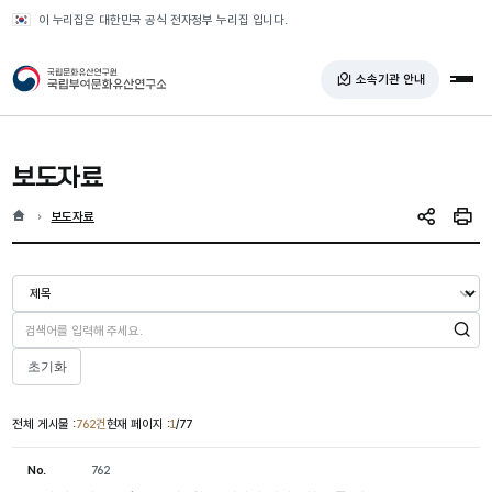
반복영역 건너뛰기
이 누리집은 대한민국 공식 전자정부 누리집 입니다.
국가유산청 국립부여문화유산연구소
소속기관 안내
전체
보도자료
홈
현재 위치
보도자료
SNS 공유
인쇄
검색
초기화
전체 게시물 :
762건
현재 페이지 :
1
/77
No.
762