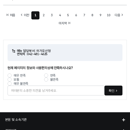
처음
이전
1
2
3
4
5
6
7
8
9
10
다음
현재 페이지
마지막
메뉴 담당부서 :
국가유산청
연락처 :
042-481-4625
현재 페이지의 정보와 사용편의성에 만족하시나요?
매우 만족
만족
보통
불만족
매우 불만족
확인
본원 및 소속기관