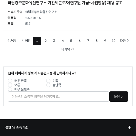
국립경주문화유산연구소 기간제근로자(연구원 가급-사진영상) 채용 공고
소속기관명
국립경주문화유산연구소
등록일
2026.07.14
조회
517
처음
이전
1
2
3
4
5
6
7
8
9
10
다음
현재 페이지
마지막
현재 페이지의 정보와 사용편의성에 만족하시나요?
매우 만족
만족
보통
불만족
매우 불만족
확인
본원 및 소속기관