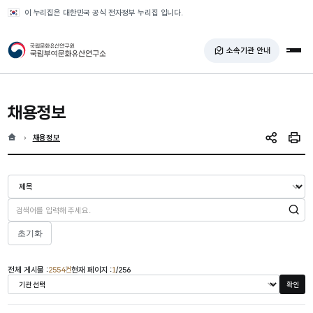
반복영역 건너뛰기
이 누리집은 대한민국 공식 전자정부 누리집 입니다.
국가유산청 국립부여문화유산연구소
소속기관 안내
전체
채용정보
홈
현재 위치
채용정보
SNS 공유
인쇄
검색
초기화
전체 게시물 :
2554건
현재 페이지 :
1
/256
확인