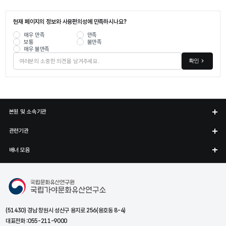
현재 페이지의 정보와 사용편의성에 만족하시나요?
매우 만족
만족
보통
불만족
매우 불만족
확인
본원 및 소속기관
관련기관
배너 모음
국립가야문화유산연구소
(51430) 경남 창원시 성산구 용지로 256(용호동 8-4)
대표전화 :
055-211-9000