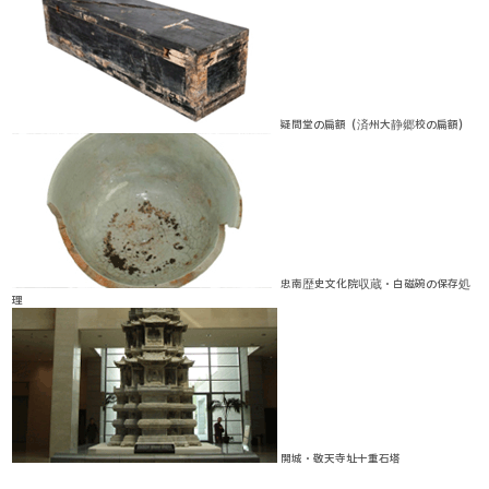
疑問堂の扁額（済州大静郷校の扁額）
忠南歴史文化院収蔵・白磁碗の保存処
理
開城・敬天寺址十重石塔