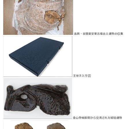
高興・吉頭里安東古墳出土遺物の収集
王世子入学図
金山寺候鈴筒から発見された琥珀遺物