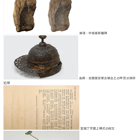
浦項・中城里新羅碑
高興・吉頭里安東古墳出土の甲冑の保存
処理
宣陵丁字閣上棟式の祝文