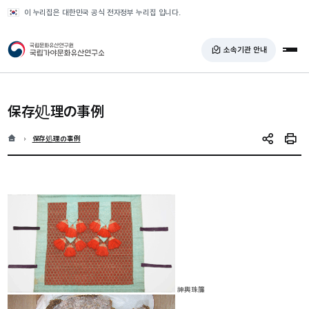
반복영역 건너뛰기
이 누리집은 대한민국 공식 전자정부 누리집 입니다.
국가유산청 국립가야문화유산연구소
소속기관 안내
전체
保存処理の事例
홈
현재 위치
保存処理の事例
SNS 공유
인쇄
神輿珠簾