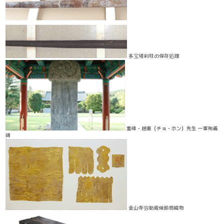
多宝塔刹柱の保存処理
重峰・趙憲（チョ・ホン）先生 一軍殉義
碑
金山寺弥勒殿候鈴筒織物