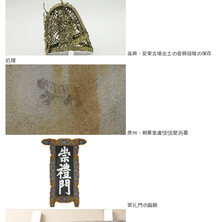
高興・安東古墳出土の金銅冠帽の保存
処理
原州・桐華里盧懐慎壁画墓
崇礼門の扁額