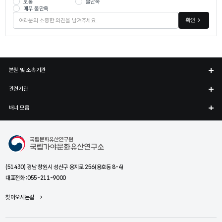
보통
불만족
매우 불만족
확인
본원 및 소속기관
관련기관
배너 모음
국립가야문화유산연구소
(51430) 경남 창원시 성산구 용지로 256(용호동 8-4)
대표전화 :
055-211-9000
찾아오시는길