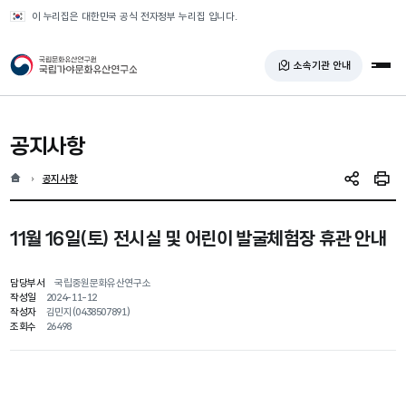
반복영역 건너뛰기
이 누리집은 대한민국 공식 전자정부 누리집 입니다.
국가유산청 국립가야문화유산연구소
소속기관 안내
전체
공지사항
홈
현재 위치
공지사항
SNS 공유
인쇄
11월 16일(토) 전시실 및 어린이 발굴체험장 휴관 안내
담당부서
국립중원문화유산연구소
작성일
2024-11-12
작성자
김민지(0438507891)
조회수
26498