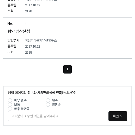
등록일
2017.10.12
조회
2178
No.
1
함안 성산산성
담당부서
국립가야문화유산연구소
등록일
2017.10.12
조회
2215
1
현재 페이지
현재 페이지의 정보와 사용편의성에 만족하시나요?
매우 만족
만족
보통
불만족
매우 불만족
확인