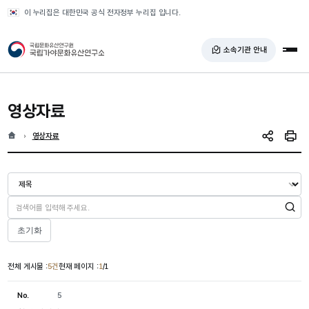
반복영역 건너뛰기
이 누리집은 대한민국 공식 전자정부 누리집 입니다.
국가유산청 국립가야문화유산연구소
소속기관 안내
전체
영상자료
홈
현재 위치
영상자료
SNS 공유
인쇄
검색
초기화
전체 게시물 :
5건
현재 페이지 :
1
/1
No.
5