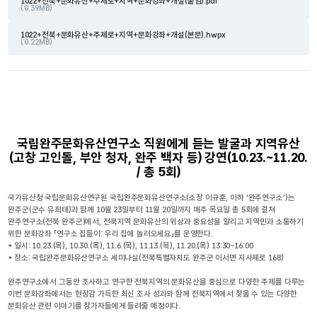
1022+전북+문화유산+주제로+지역+문화강좌+개설(붙임).pdf
( 0.39MB)
1022+전북+문화유산+주제로+지역+문화강좌+개설(본문).hwpx
( 0.22MB)
국립완주문화유산연구소 직원에게 듣는 발굴과 지역유산
(고창 고인돌, 부안 청자, 완주 백자 등) 강연(10.23.~11.20.
/ 총 5회)
국가유산청 국립문화유산연구원 국립완주문화유산연구소(소장 이규훈, 이하 ‘완주연구소’)는
완주군(군수 유희태)과 함께 10월 23일부터 11월 20일까지 매주 목요일 총 5회에 걸쳐
완주연구소(전북 완주군)에서, 전북지역 문화유산의 위상과 중요성을 알리고 지역민과 소통하기
위한 문화강좌 「연구소 집들이: 우리 집에 놀러오세요」를 운영한다.
* 일시: 10.23.(목), 10.30.(목), 11.6.(목), 11.13.(목), 11.20.(목) 13:30~16:00
* 장소: 국립완주문화유산연구소 세미나실(전북특별자치도 완주군 이서면 지사제로 168)
완주연구소에서 그동안 조사하고 연구한 전북지역의 문화유산을 중심으로 다양한 주제를 다루는
이번 문화강좌에서는 현장감 가득한 최신 조사 성과와 함께 전북지역에서 찾을 수 있는 다양한
문화유산 관련 이야기를 참가자들에게 들려줄 예정이다.