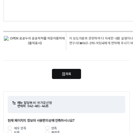
이 보도자료와 관련하여 더 자세한 내용 설명이나 
연구사(☎063-290-9324)에게 연락해 주시기 
목록
메뉴 담당부서 :
국가유산청
연락처 :
042-481-4625
현재 페이지의 정보와 사용편의성에 만족하시나요?
매우 만족
만족
보통
불만족