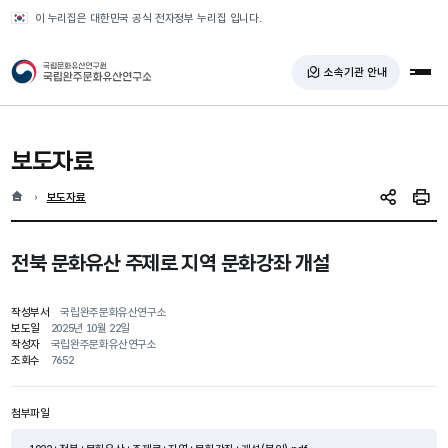
반복영역 건너뛰기
이 누리집은 대한민국 공식 전자정부 누리집 입니다.
국가유산청 국립완주문화유산연구소
소속기관 안내
전체
보도자료
홈
현재 위치
보도자료
SNS 공유
인쇄
전북 문화유산 주제로 지역 문화강좌 개설
작성부서
국립완주문화유산연구소
보도일
2025년 10월 22일
작성자
국립완주문화유산연구소
조회수
7652
첨부파일