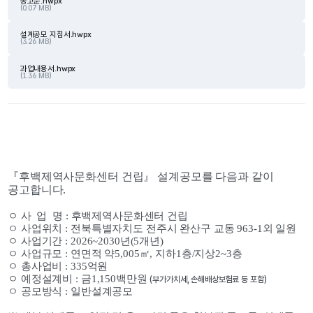
공고문.hwpx
(0.07 MB)
설계공모 지침서.hwpx
(3.26 MB)
과업내용서.hwpx
(1.36 MB)
『후백제역사문화센터 건립』 설계공모를 다음과 같이 
공고합니다.
ㅇ 사  업  명 : 후백제역사문화센터 건립
ㅇ 사업위치 : 전북특별자치도 전주시 완산구 교동 963-1외 일원
ㅇ 사업기간 : 2026~2030년(5개년)
ㅇ 사업규모 : 연면적 약5,005㎡, 지하1층/지상2~3층
ㅇ 총사업비 : 335억원
ㅇ 예정설계비 : 금1,150백만원 
(부가가치세, 손해배상보험료 등 포함)
ㅇ 공모방식 : 일반설계공모