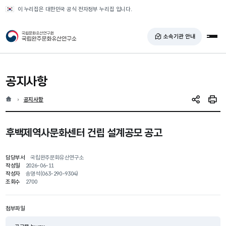
반복영역 건너뛰기
이 누리집은 대한민국 공식 전자정부 누리집 입니다.
국가유산청 국립완주문화유산연구소
소속기관 안내
전체
공지사항
홈
현재 위치
공지사항
SNS 공유
인쇄
후백제역사문화센터 건립 설계공모 공고
담당부서
국립완주문화유산연구소
작성일
2026-06-11
작성자
송명석(063-290-9304)
조회수
2700
첨부파일