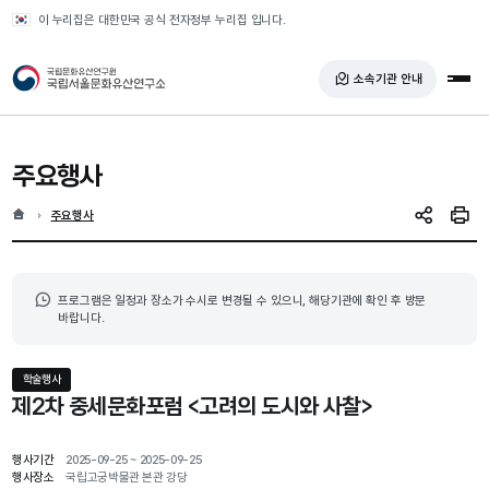
반복영역 건너뛰기
이 누리집은 대한민국 공식 전자정부 누리집 입니다.
국가유산청 국립서울문화유산연구소
소속기관 안내
전체
주요행사
홈
현재 위치
주요행사
SNS 공유
인쇄
프로그램은 일정과 장소가 수시로 변경될 수 있으니, 해당기관에 확인 후 방문
바랍니다.
학술행사
제2차 중세문화포럼 <고려의 도시와 사찰>
행사기간
2025-09-25 ~ 2025-09-25
행사장소
국립고궁박물관 본관 강당