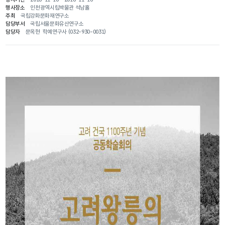
행사장소
인천광역시립박물관 석남홀
주최
국립강화문화재연구소
담당부서
국립서울문화유산연구소
담당자
문옥현 학예연구사 (032-930-0031)