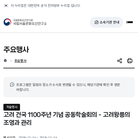
반복영역 건너뛰기
이 누리집은 대한민국 공식 전자정부 누리집 입니다.
국가유산청 국립서울문화유산연구소
소속기관 안내
전체
주요행사
홈
현재 위치
주요행사
SNS 공유
인쇄
프로그램은 일정과 장소가 수시로 변경될 수 있으니, 해당기관에 확인 후 방문
바랍니다.
학술행사
고려 건국 1100주년 기념 공동학술회의 - 고려왕릉의
조영과 관리
행사기간
2018-11-16 ~ 2018-11-16