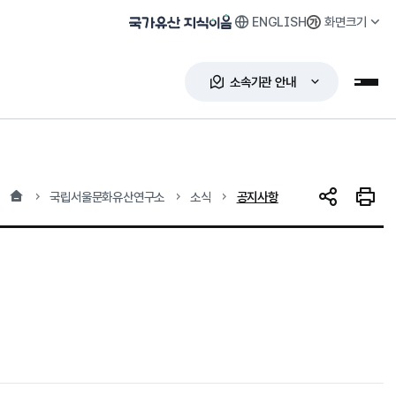
ENGLISH
화면크기
국가유산 지식이음
소속기관 안내
누리
홈
현재 위치
국립서울문화유산연구소
소식
공지사항
SNS 공유
인쇄하