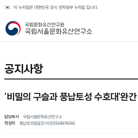
반복영역 건너뛰기
이 누리집은 대한민국 공식 전자정부 누리집 입니다.
국가유산청 국립서울문화유산연구소
공지사항
'비밀의 구슬과 풍납토성 수호대'완간
담당부서
국립서울문화유산연구소
작성자
풍납토성발굴조사단(024849404)