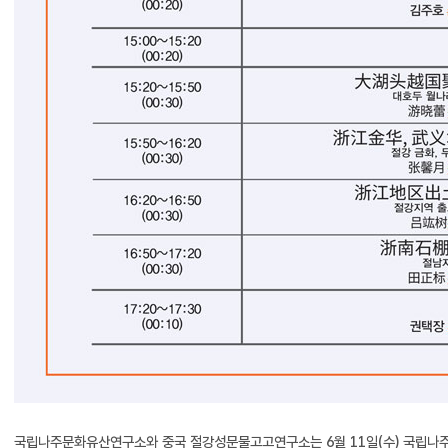
국립나주문화유산연구소와 중국 절강성문물고고연구소는 6월 11일(수) 국립나