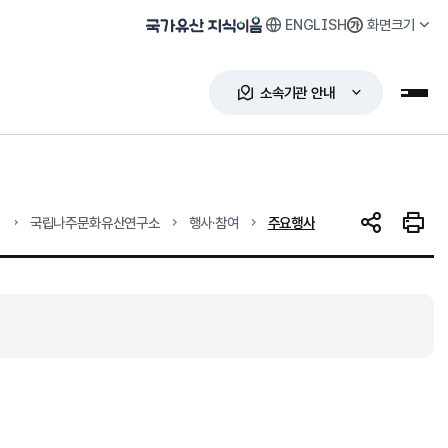
ENGLISH
화면크기
국가유산 지식이음
소속기관 안내
누리
현재 위치
국립나주문화유산연구소
행사·참여
주요행사
SNS 공유
인쇄하