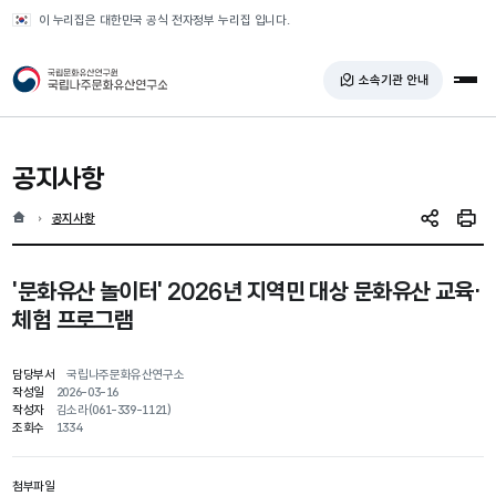
반복영역 건너뛰기
이 누리집은 대한민국 공식 전자정부 누리집 입니다.
국가유산청 국립나주문화유산연구소
소속기관 안내
전체
공지사항
홈
현재 위치
공지사항
SNS 공유
인쇄
'문화유산 놀이터' 2026년 지역민 대상 문화유산 교육·
체험 프로그램
담당부서
국립나주문화유산연구소
작성일
2026-03-16
작성자
김소라(061-339-1121)
조회수
1334
첨부파일