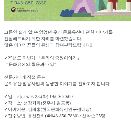
그동안 쉽게 알 수 없었던 우리 문화유산에 관한 이야기를
전달해드리기 위한 자리를 마련했습니다
.
많은 이야기꾼들의 관심과 참여부탁드립니다

✔
25
년도 하반기 
「
우리의 중원이야기
」
“
문화유산의 활용과 내일
”
전문가에게 직접 듣는
,
문화유산 활용사업의 생생한 이야기를 전하고자 합니다
.
✔
일    시
: 25. 9. 23.(
화
) 19:00~20:00
✔
장    소
: 
선잠카페
(
충주시 칠금동
)
✔
이야기꾼
: 
김재홍
(
한국문화유산연구센터장
)
✔
접수방법
: 
유선전화
(
☎
043-850-7830) / 
선착순 
25
명