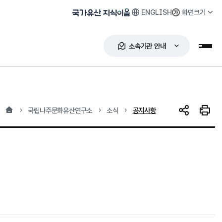
ENGLISH
화면크기
국가유산 지식이음
소속기관 안내
누리
홈
현재 위치
국립나주문화유산연구소
소식
공지사항
SNS 공유
인쇄하