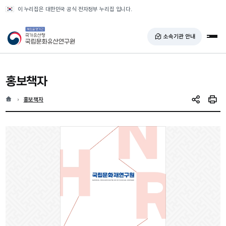
반복영역 건너뛰기
이 누리집은 대한민국 공식 전자정부 누리집 입니다.
국가유산청 국립문화유산연구원
소속기관 안내
전체
홍보책자
홈
현재 위치
홍보책자
SNS 공유
인쇄