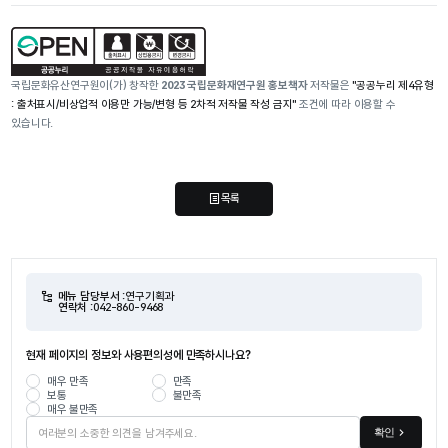
국립문화유산연구원이(가) 창작한
2023 국립문화재연구원 홍보책자
저작물은
"공공누리 제4유형
: 출처표시/비상업적 이용만 가능/변형 등 2차적 저작물 작성 금지"
조건에 따라 이용할 수
있습니다.
목록
메뉴 담당부서 :
연구기획과
연락처 :
042-860-9468
현재 페이지의 정보와 사용편의성에 만족하시나요?
매우 만족
만족
보통
불만족
매우 불만족
확인