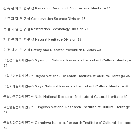
건 축 문 화 재 연 구 실 Research Division of Architectural Heritage 14

보 존 과 학 연 구 실 Conservation Science Division 18

복 원 기 술 연 구 실 Restoration Technology Division 22

자 연 문 화 재 연 구 실 Natural Heritage Division 26

안 전 방 재 연 구 실 Safety and Disaster Prevention Division 30

국립경주문화재연구소 Gyeongju National Research Institute of Cultural Heritage 
34

국립부여문화재연구소 Buyeo National Research Institute of Cultural Heritage 36

국립가야문화재연구소 Gaya National Research Institute of Cultural Heritage 38

국립나주문화재연구소 Naju National Research Institute of Cultural Heritage 40

국립중원문화재연구소 Jungwon National Research Institute of Cultural Heritage 
42

국립강화문화재연구소 Ganghwa National Research Institute of Cultural Heritage 
44
