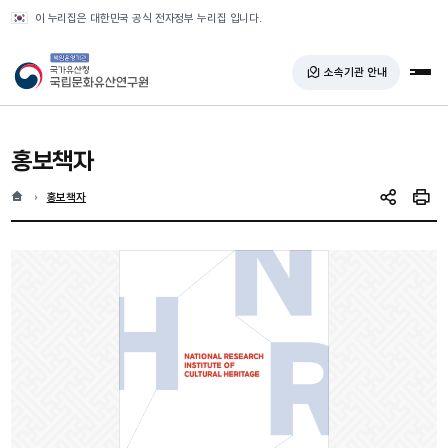
반복영역 건너뛰기
이 누리집은 대한민국 공식 전자정부 누리집 입니다.
국가유산청 국립문화유산연구원
소속기관 안내
전체
홍보책자
홈
현재 위치
홍보책자
SNS 공유
인쇄