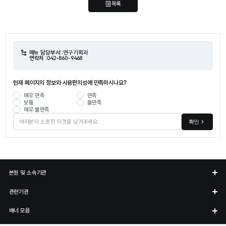
목록
메뉴 담당부서 :
연구기획과
연락처 :
042-860-9468
현재 페이지의 정보와 사용편의성에 만족하시나요?
매우 만족
만족
보통
불만족
매우 불만족
확인
본원 및 소속기관
관련기관
배너 모음