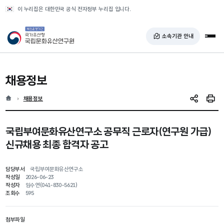
반복영역 건너뛰기
이 누리집은 대한민국 공식 전자정부 누리집 입니다.
국가유산청 국립문화유산연구원
소속기관 안내
전체
채용정보
홈
현재 위치
채용정보
SNS 공유
인쇄
국립부여문화유산연구소 공무직 근로자(연구원 가급)
신규채용 최종 합격자 공고
담당부서
국립부여문화유산연구소
작성일
2026-06-23
작성자
임수연(041-830-5621)
조회수
595
첨부파일