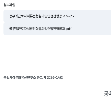
첨부파일
공무직근로자서류전형결과및면접전형공고.hwpx
공무직근로자서류전형결과및면접전형공고.pdf
국립가야문화유산연구소 공고 제2026-14호
공