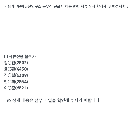
국립가야문화유산연구소 공무직 근로자 채용 관련 서류 심사 합격자 및 면접시험 일
□ 서류전형 합격자  
김○진(2802)
윤○환(4430)
김○철(6309)
한○희(2854)
이○준(6821)
  ※ 상세 내용은 첨부 파일을 확인해 주시기 바랍니다.