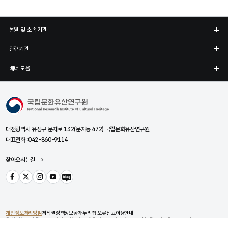
본원 및 소속기관
관련기관
배너 모음
국립문화유산연구원
대전광역시 유성구 문지로 132(문지동 472) 국립문화유산연구원
대표전화 :
042-860-9114
찾아오시는길
페이스북
트위터
인스타그램
유튜브
블로그
개인정보처리방침
저작권정책
정보공개
누리집 오류신고
이용안내
© National Research Institute of Cultural Heritage. All Rights Reserved.