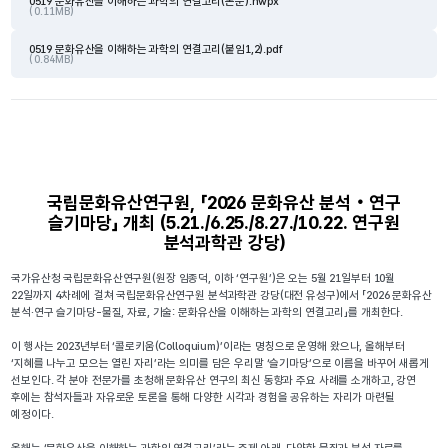
0519 문화유산을 이해하는 과학의 연결고리(본문).hwpx
( 0.11MB)
0519 문화유산을 이해하는 과학의 연결고리(붙임1,2).pdf
( 0.84MB)
국립문화유산연구원, 「2026 문화유산 분석‧연구
슬기마당」 개최 (5.21./6.25./8.27./10.22. 연구원
분석과학관 강당)
국가유산청 국립문화유산연구원(원장 임종덕, 이하 ‘연구원’)은 오는 5월 21일부터 10월
22일까지 4차례에 걸쳐 국립문화유산연구원 분석과학관 강당(대전 유성구)에서 「2026 문화유산
분석·연구 슬기마당-물질, 자료, 기술: 문화유산을 이해하는 과학의 연결고리」를 개최한다.
이 행사는 2023년부터 ‘콜로키움(Colloquium)’이라는 명칭으로 운영해 왔으나, 올해부터
‘지혜를 나누고 모으는 열린 자리’라는 의미를 담은 우리말 ‘슬기마당’으로 이름을 바꾸어 새롭게
선보인다. 각 분야 전문가를 초청해 문화유산 연구의 최신 동향과 주요 사례를 소개하고, 강연
후에는 참석자들과 자유로운 토론을 통해 다양한 시각과 경험을 공유하는 자리가 마련될
예정이다.