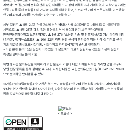
올해는 ‘문화유산을 이해하는 과학의 연결고리’라는 주제 아래, 다양한 물질과 분석 자료를
과학적으로 접근하여 문화유산에 담긴 의미를 보다 깊이 이해하고자 기획하였다. 과학기술이라는
연결고리를 통해 문화유산의 가치와 의미를 재발견하고, 보존과 연구의 새로운 지평을 여는 융합
연구의 과정과 사례를 소개하는 강연으로 구성하였다.
세부 일정은 ▲ 5월 21일 ‘식물규소체 분석 방법과 사례 소개(이진옥, 서울대학교 박물관)’를
시작으로, ▲ 6월 25일 ‘야외 청동 조형물의 부식 특성과 장기 보존 전략(권희홍,
한국전통문화대학교 보존과학과)’, ▲ 8월 27일 ‘초분광 기술 및 인공지능(AI) 기반 데이터 처리
(임태훈, ㈜지뉴소프트)’, ▲ 10월 22일 ‘라만 분광 분석의 문화유산 적용 사례-유기색료 분석
기술 개발을 중심으로-(정대홍, 서울대학교 화학교육과)’의 순서로 진행된다.
* 라만 분광 분석: 빛을 물질에 비추었을 때 물질마다 다르게 산란되는 성질을 이용해 물질의
특성을 알아내는 분석 기술
이번 행사는 문화유산을 이해하기 위한 물질과 기술에 대한 지혜를 나누는 자리인 만큼 누구나
당일 현장 등록을 통해 참여할 수 있다. 자세한 내용은 국립문화유산연구원(☎ 042-860-9090)
으로 문의하면 안내받을 수 있다.
국가유산청 국립문화유산연구원은 앞으로도 문화유산 연구의 전문성을 강화하고 과학기술을
토대로 연구 역량을 확대해 나가기 위해, 다양한 분야의 전문가들과 열린 지혜를 나누는 소통의
장을 지속적으로 마련해 나갈 예정이다.
< 홍보물 >