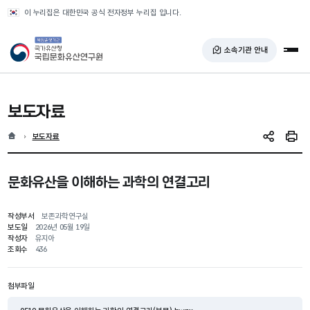
반복영역 건너뛰기
이 누리집은 대한민국 공식 전자정부 누리집 입니다.
국가유산청 국립문화유산연구원
소속기관 안내
전체
보도자료
홈
현재 위치
보도자료
SNS 공유
인쇄
문화유산을 이해하는 과학의 연결고리
작성부서
보존과학연구실
보도일
2026년 05월 19일
작성자
유지아
조회수
436
첨부파일