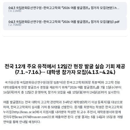
0413 국립문화유산연구원-한국고고학회 『2026 여름 발굴캠프』 참가자 모집(본문).hwpx
( 0.11MB)
0413 국립문화유산연구원-한국고고학회 『2026 여름 발굴캠프』 참가자 모집(붙임).pdf
( 2.70MB)
전국 12개 주요 유적에서 12일간 현장 발굴 실습 기회 제공
(7.1.~7.16.)… 대학생 참가자 모집(4.13.~4.24.)
국가유산청 국립문화유산연구원(원장 임종덕)은 한국고고학회(회장 최종택)와 고고학 전공
대학생들에게 현장 발굴조사 경험을 제공하기 위해 『2026 여름 발굴캠프』를 7월 1일(수)부터
16일(목)까지 총 12일간 운영하며, 참가자 모집을 4월 13일(월)부터 24일(금)까지 실시한다.
여름 발굴캠프는 전국 대학의 고고학 관련학과 3·4학년 재학생(5학기 이상 등록자)을 대상으로
하며, 한국고고학회의 심사를 거쳐 총 50명을 선발한다. 참가를 희망하는 학생은 한국고고학회
누리집(http://kras.or.kr)에서 지원서를 내려받아 작성한 뒤 교수 추천서, 재학증명서와 함께
전자우편(kras1976@naver.com)으로 제출하면 된다. 선발 결과는 5월 14일과 15일 중 개별
연락을 통해 안내될 예정이다.