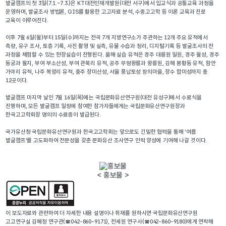
발굴캠프의 첫 3일(7.1.~7.3.)은 KT대전인재개발원(대전 서구)에서 입교식과 공통교육 과정을
운영하며, 발굴조사 방법론, GIS를 활용한 고고자료 분석, 수중고고학 등 이론 교육과 진로
교육이 이루어진다.
이후 7월 6일(월)부터 15일(수)까지는 전국 7개 지방연구소가 주관하는 12개 주요 유적에서
측량, 유구 조사, 토층 기록, 사진 촬영 및 실측, 유물 수습과 정리, 디지털기록 등 발굴조사의 전
과정을 체험할 수 있는 현장실습이 진행된다. 올해 실습 유적은 경주 대릉원 일원, 경주 월성, 경주
동궁과 월지, 부여 부소산성, 부여 관북리 유적, 공주 무령왕릉과 왕릉원, 김해 봉황동 유적, 함안
가야리 유적, 나주 복암리 유적, 충주 장미산성, 서울 풍납토성 창의마을, 장수 합미성까지 총
12곳이다.
발굴캠프 마지막 날인 7월 16일(목)에는 국립문화유산연구원(대전 유성구)에서 수료식을
진행하며, 모든 발굴캠프 일정에 참여한 참가자들에게는 국립문화유산연구원장과
한국고고학회장 명의의 수료증이 발급된다.
국가유산청 국립문화유산연구원과 한국고고학회는 앞으로도 긴밀한 협력을 통해 ‘여름
발굴캠프’를 고도화하여 전문성을 갖춘 문화유산 조사연구 인력 양성에 기여해 나갈 것이다.
< 홍보물 >
이 보도자료와 관련하여 더 자세한 내용 설명이나 취재를 원하시면 국립문화유산연구원
고고연구실 김혜정 연구관(☎042-860-9171), 전세원 연구사(☎042-860-9180)에게 연락해