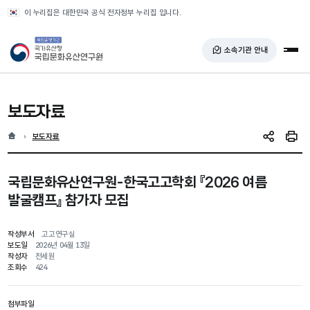
반복영역 건너뛰기
이 누리집은 대한민국 공식 전자정부 누리집 입니다.
국가유산청 국립문화유산연구원
소속기관 안내
전체
보도자료
홈
현재 위치
보도자료
SNS 공유
인쇄
국립문화유산연구원-한국고고학회 『2026 여름
발굴캠프』 참가자 모집
작성부서
고고연구실
보도일
2026년 04월 13일
작성자
전세원
조회수
424
첨부파일