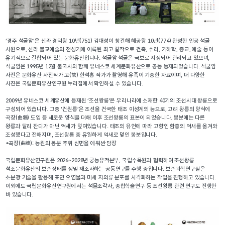
‘경주 석굴암’은 신라 경덕왕 10년(751) 김대성이 창건해 혜공왕 10년(774) 완성한 인공 석굴 
사원으로, 신라 불교예술의 전성기에 이룩된 최고 걸작으로 건축, 수리, 기하학, 종교, 예술 등이 
유기적으로 결합되어 있는 문화유산입니다. 석굴암 석굴은 국보로 지정되어 관리되고 있으며, 
석굴암은 1995년 12월 불국사와 함께 유네스코 세계문화유산으로 공동 등재되었습니다. 석굴암 
사진은 문화유산 사진작가 고(故) 한석홍 작가가 촬영해 유족이 기증한 자료이며, 더 다양한 
사진은 국립문화유산연구원 누리집에서 확인하실 수 있습니다.
2009년 유네스코 세계유산에 등재된 ‘조선왕릉’은 우리나라에 소재한 40기의 조선시대 왕릉으로 
구성되어 있습니다. 그중 ‘건원릉’은 조선을 건국한 태조 이성계의 능으로, 고려 왕릉의 양식에 
곡장(曲牆) 도입 등 새로운 양식을 더해 이후 조선왕릉의 표본이 되었습니다. 봉분에는 다른 
왕릉과 달리 잔디가 아닌 억새가 덮여있습니다. 태조의 유언에 따라 고향인 함흥의 억새를 옮겨와 
조성했다고 전해지며, 조선왕릉 중 유일하게 억새로 덮인 봉분입니다.
*곡장(曲牆): 능원의 봉분 주위 삼면을 에워싼 담장
국립문화유산연구원은 2026~2028년 궁능유적본부, 국립수목원과 협력하여 조선왕릉 
석조문화유산의 보존상태를 정밀 재조사하는 공동연구를 수행 중입니다. 보존과학연구실은 
초분광 기술을 활용해 표면 오염물과 미세 지의류 분포를 시각화하는 작업을 진행하고 있습니다. 
이외에도 국립문화유산연구원에서는 석물조각사, 종합학술연구 등 조선왕릉 관련 연구도 진행한 
바 있습니다.