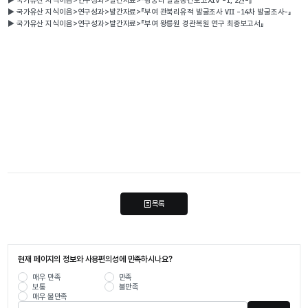
▶ 국가유산 지식이음>연구성과>발간자료>『부여 관북리유적 발굴조사 Ⅶ -14차 발굴조사-』
▶ 국가유산 지식이음>연구성과>발간자료>『부여 왕릉원 경관복원 연구 최종보고서』
목록
현재 페이지의 정보와 사용편의성에 만족하시나요?
매우 만족
만족
보통
불만족
매우 불만족