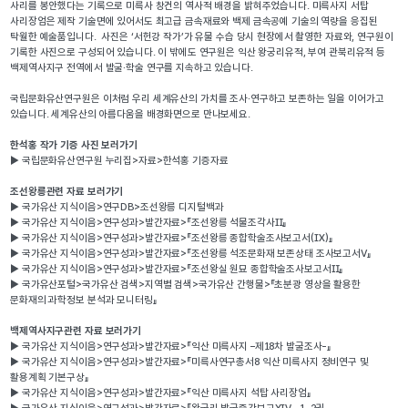
사리를 봉안했다는 기록으로 미륵사 창건의 역사적 배경을 밝혀주었습니다. 미륵사지 서탑 
사리장엄은 제작 기술면에 있어서도 최고급 금속재료와 백제 금속공예 기술의 역량을 응집된 
탁월한 예술품입니다.  사진은 ‘서헌강 작가’가 유물 수습 당시 현장에서 촬영한 자료와, 연구원이 
기록한 사진으로 구성되어 있습니다. 이 밖에도 연구원은 익산 왕궁리유적, 부여 관북리유적 등 
백제역사지구 전역에서 발굴·학술 연구를 지속하고 있습니다.
국립문화유산연구원은 이처럼 우리 세계유산의 가치를 조사·연구하고 보존하는 일을 이어가고 
있습니다. 세계유산의 아름다움을 배경화면으로 만나보세요.
한석홍 작가 기증 사진 보러가기
▶ 국립문화유산연구원 누리집>자료>한석홍 기증자료
조선왕릉관련 자료 보러가기
▶ 국가유산 지식이음>연구DB>조선왕릉 디지털백과
▶ 국가유산 지식이음>연구성과>발간자료>『조선왕릉 석물조각사Ⅱ』
▶ 국가유산 지식이음>연구성과>발간자료>『조선왕릉 종합학술조사보고서(Ⅸ)』
▶ 국가유산 지식이음>연구성과>발간자료>『조선왕릉 석조문화재 보존상태 조사보고서Ⅴ』
▶ 국가유산 지식이음>연구성과>발간자료>『조선왕실 원묘 종합학술조사보고서Ⅱ』
▶ 국가유산포털>국가유산 검색>지역별 검색>국가유산 간행물>『초분광 영상을 활용한 
문화재의 과학정보 분석과 모니터링』
백제역사지구관련 자료 보러가기
▶ 국가유산 지식이음>연구성과>발간자료>『익산 미륵사지 –제18차 발굴조사-』
▶ 국가유산 지식이음>연구성과>발간자료>『미륵사연구총서8 익산 미륵사지 정비연구 및 
활용계획 기본구상』
▶ 국가유산 지식이음>연구성과>발간자료>『익산 미륵사지 석탑 사리장엄』
▶ 국가유산 지식이음>연구성과>발간자료>『왕궁리 발굴중간보고ⅩⅣ -1, 2권-』