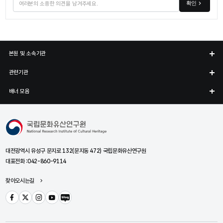
확인
본원 및 소속기관
관련기관
배너 모음
국립문화유산연구원
대전광역시 유성구 문지로 132(문지동 472) 국립문화유산연구원
대표전화 :
042-860-9114
찾아오시는길
페이스북
트위터
인스타그램
유튜브
블로그