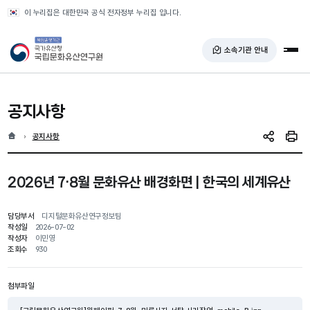
반복영역 건너뛰기
이 누리집은 대한민국 공식 전자정부 누리집 입니다.
국가유산청 국립문화유산연구원
소속기관 안내
전체
공지사항
홈
현재 위치
공지사항
SNS 공유
인쇄
2026년 7·8월 문화유산 배경화면 | 한국의 세계유산
담당부서
디지털문화유산연구정보팀
작성일
2026-07-02
작성자
이민영
조회수
930
첨부파일