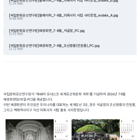
[국립문화유산연구원]월페이퍼_7-8월_미륵사지 서탑 사리장엄_mobile_B.jpg
(1.29 MB)
[국립문화유산연구원]월페이퍼_7-8월_미륵사지 서탑 사리장엄_mobile_A.jpg
(0.88 MB)
[국립문화유산연구원]배경화면_7-8월_석굴암_PC.jpg
(2.93 MB)
[국립문화유산연구원]배경화면_7-8월_조선왕릉(건원릉)_PC.jpg
(3.72 MB)
국립문화유산연구원이 ‘제48차 유네스코 세계유산위원회 개최’를 기념하여 2026년 7·8월 
배경화면(모바일·PC)을 제공합니다.
이번 배경화면의 주인공은 우리나라를 대표하는 세계유산 3곳, 경주 석굴암과 조선왕릉의 건원릉, 
그리고 백제역사지구 익산 미륵사지 서탑 출토 사리장엄입니다.