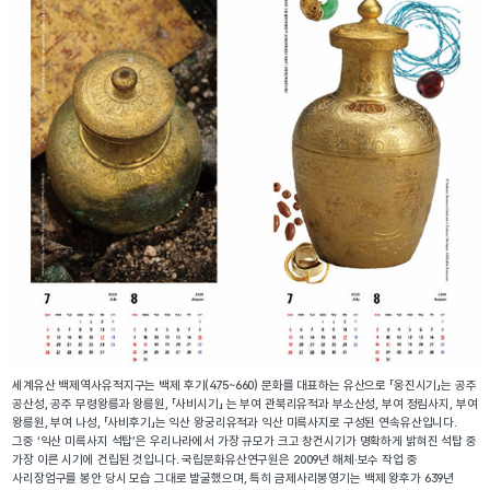
세계유산 백제역사유적지구는 백제 후기(475~660) 문화를 대표하는 유산으로 「웅진시기」는 공주 
공산성, 공주 무령왕릉과 왕릉원, 「사비시기」 는 부여 관북리유적과 부소산성, 부여 정림사지, 부여 
왕릉원, 부여 나성, 「사비후기」는 익산 왕궁리유적과 익산 미륵사지로 구성된 연속유산입니다. 
그중 ‘익산 미륵사지 석탑’은 우리나라에서 가장 규모가 크고 창건시기가 명확하게 밝혀진 석탑 중 
가장 이른 시기에 건립된 것입니다. 국립문화유산연구원은 2009년 해체·보수 작업 중 
사리장엄구를 봉안 당시 모습 그대로 발굴했으며, 특히 금제사리봉영기는 백제 왕후가 639년 