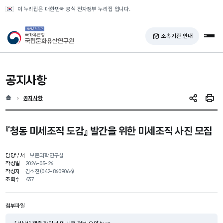
반복영역 건너뛰기
이 누리집은 대한민국 공식 전자정부 누리집 입니다.
국가유산청 국립문화유산연구원
소속기관 안내
전체
공지사항
홈
현재 위치
공지사항
SNS 공유
인쇄
『청동 미세조직 도감』 발간을 위한 미세조직 사진 모집
담당부서
보존과학연구실
작성일
2026-05-26
작성자
김소진(042-8609064)
조회수
437
첨부파일