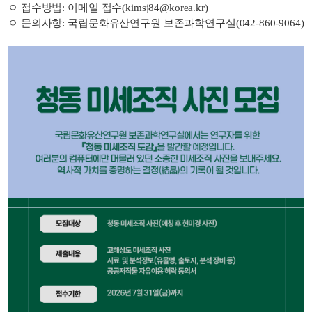
ㅇ 접수방법: 이메일 접수(kimsj84@korea.kr)
ㅇ 문의사항: 국립문화유산연구원 보존과학연구실(042-860-9064)