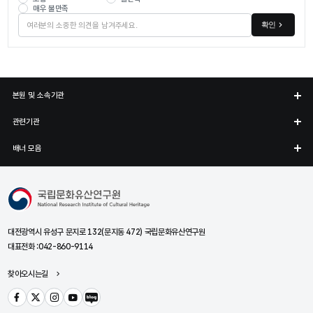
매우 불만족
확인
본원 및 소속기관
관련기관
배너 모음
국립문화유산연구원
대전광역시 유성구 문지로 132(문지동 472) 국립문화유산연구원
대표전화 :
042-860-9114
찾아오시는길
페이스북
트위터
인스타그램
유튜브
블로그