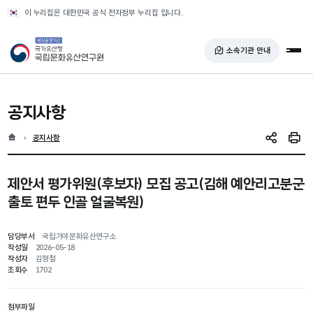
반복영역 건너뛰기
이 누리집은 대한민국 공식 전자정부 누리집 입니다.
국가유산청 국립문화유산연구원
소속기관 안내
전체
공지사항
홈
현재 위치
공지사항
SNS 공유
인쇄
제안서 평가위원(후보자) 모집 공고(김해 예안리고분군
출토 편두 인골 얼굴복원)
담당부서
국립가야문화유산연구소
작성일
2026-05-18
작성자
김형철
조회수
1702
첨부파일