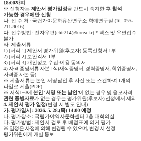
18:00
까지
※
신청자는
제안서 평가일정
을 반드시 숙지한 후
참석
가능한 경우에만 신청
나
.
접 수 처
:
국립가야문화유산연구소 학예연구실
(
℡
. 055-
211-9016)
다
.
접수방법
:
전자우편
(chir214@korea.kr) *
팩스 및 우편접수
불가
라
.
제출서류
1) [
서식
1]
제안서 평가위원
(
후보자
)
등록신청서
1
부
2) [
서식
2]
보안각서
1
부
3) [
서식
3]
개인정보 수집
·
이용 동의서
4)
자격 증명서류 사본
1
식
(
재직증명서
,
경력증명서
,
학위증명서
,
자격증 사본 등
)
※
제출서류는 본인 서명날인 후 사진 또는 스캔하여
1
개의
파일로 제출
(PDF)
※
서식
1~3
에
본인
‘
서명 또는 날인
’
이 없는 경우 및 응모자격
관련 증빙자료
가 없는 경우는 평가위원
(
후보자
)
선정에서 제외
4.
제안서 평가 일정
(
변경 시 별도 안내
)
가
.
평가일시
: 2026. 5. 28.(
목
) 14:00
예정
나
.
평가장소
:
국립가야역사문화센터
3
층 대회의실
다
.
평가방법
:
제안서 검토 후 배점표에 의거 평가
※
일정은 사정에 의해 변경될 수 있으며
,
변경 시 선정
평가위원에게 개별 통보