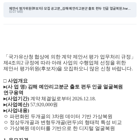
제안서 평가위원(후보자) 모집 공고문_김해 예안리고분군 출토 편두 인골 얼굴복원.hwpx
(0.07 MB)
「
국가유산청 협상에 의한 계약 제안서 평가 업무처리 규정
」
제
4
조의
2
규정에 따라 아래 사업의 수행업체 선정을 위한
제안서 평가위원
(
후보자
)
을 모집하오니 많은 신청 바랍니다
.
□ 사업개요
▸
(
사 업 명
)
김해 예안리고분군 출토 편두 인골 얼굴복원
연구용역
▸
(
사업기간
)
계약 체결일로부터
2026.12.18.
▸
(
사업예산
)
57,920,000
원
▸
(
사업내용
)
ㅇ 파편화된 두개골의
3
차원 데이터 기반 가상복원
ㅇ 정상두개골과 변형두개골
(
편두
)
의 형태적 특성 비교
ㅇ 가상복원 데이터를 기반으로 한 디지털 얼굴복원