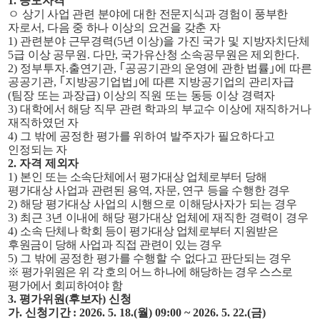
1.
응모자격
ㅇ
상기 사업 관련 분야에 대한 전문지식과 경험이 풍부한
자로서
,
다음 중 하나 이상의 요건을 갖춘 자
1)
관련분야 근무경력
(5
년 이상
)
을 가진 국가 및 지방자치단체
5
급 이상 공무원
.
다만
,
국가유산청 소속공무원은 제외한다
.
2)
정부투자
.
출연기관
,
｢
공공기관의 운영에 관한 법률
｣
에 따른
공공기관
,
｢
지방공기업법
｣
에 따른 지방공기업의 관리자급
(
팀장 또는 과장급
)
이상의 직원 또는 동등 이상 경력자
3)
대학에서 해당 직무 관련 학과의 부교수 이상에 재직하거나
재직하였던 자
4)
그 밖에 공정한 평가를 위하여 발주자가 필요하다고
인정되는 자
2.
자격 제외자
1)
본인 또는 소속단체에서 평가대상 업체로부터 당해
평가대상 사업과 관련된 용역
,
자문
,
연구 등을 수행한 경우
2)
해당 평가대상 사업의 시행으로 이해당사자가 되는 경우
3)
최근
3
년 이내에 해당 평가대상 업체에 재직한 경력이 경우
4)
소속 단체나 학회 등이 평가대상 업체로부터 지원받은
후원금이 당해 사업과 직접 관련이 있는 경우
5)
그 밖에 공정한 평가를 수행할 수 없다고 판단되는 경우
※
평가위원은 위 각 호의 어느 하나에 해당하는 경우 스스로
평가에서 회피하여야 함
3.
평가위원
(
후보자
)
신청
가
.
신청기간
: 2026. 5. 18.(
월
) 09:00 ~ 2026. 5. 22.(
금
)