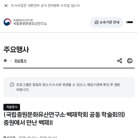
반복영역 건너뛰기
이 누리집은 대한민국 공식 전자정부 누리집 입니다.
국가유산청 국립중원문화유산연구소
소속기관 안내
전체
주요행사
홈
현재 위치
주요행사
SNS 공유
인쇄
프로그램은 일정과 장소가 수시로 변경될 수 있으니, 해당기관에 확인 후 방문
바랍니다.
학술행사
(국립중원문화유산연구소·백제학회 공동 학술회의)
중원에서 만난 백제Ⅱ
행사기간
2025-06-04 ~ 2025-06-04