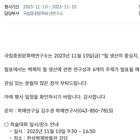
행사기간
2023-11-10 ~ 2023-11-10
담당부서
국립중원문화유산연구소
국립중원문화재연구소는 
2023
년 
11
월 
10
일
(
금
) “
철 생산의 중심지
,
발표에서는 백제의 철 생산에 관한 연구성과 
6
개의 주제가 발표될 
관심 있는 분들의 많은 참석 부탁드립니다
.
아래 행사 일정을 확인하시기 바랍니다
. 
감사합니다
.
문의 
: 
학예연구실 김수경 학예연구사
(043-850-7815)
○ 
학술대회 일시
/
장소 안내
- 
일시 
: 2023
년 
11
월 
10
일 
9:30 ~ 16:50
- 
장소 
: 
한성백제박물관 강당