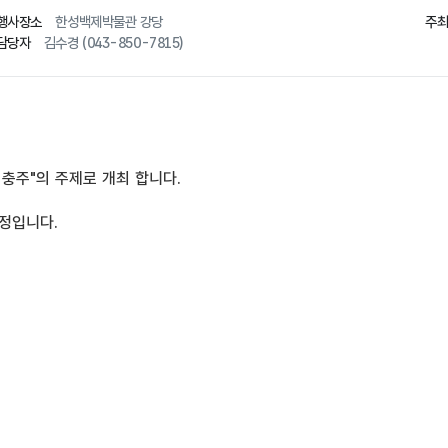
행사장소
한성백제박물관 강당
주
담당자
김수경 (043-850-7815)
 
충주
"
의 주제로 개최 합니다
.
예정입니다
. 