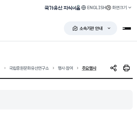
ENGLISH
화면크기
국가유산 지식이음
소속기관 안내
누리
현재 위치
국립중원문화유산연구소
행사·참여
주요행사
SNS 공유
인쇄하