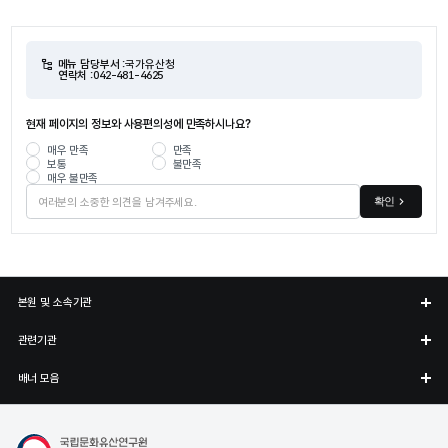
메뉴 담당부서 :
국가유산청
연락처 :
042-481-4625
현재 페이지의 정보와 사용편의성에 만족하시나요?
매우 만족
만족
보통
불만족
매우 불만족
확인
본원 및 소속기관
관련기관
배너 모음
국립경주문화유산연구소