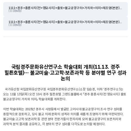
1111+경주+흥륜사지(전+영묘사지)+출토+불교공양구의+가치와+의미+재조명(본문).hwpx
( 0.08MB)
1111+경주+흥륜사지(전+영묘사지)+출토+불교공양구의+가치와+의미+재조명(본문).hwpx
( 0.08MB)
국립경주문화유산연구소 학술대회 개최(11.13. 경주
힐튼호텔)… 불교미술·고고학·보존과학 등 분야별 연구 성과
논의
국가유산청 국립문화유산연구원 국립경주문화유산연구소(소장 임승경, 이하 ‘경주연구소’)는
오는 11월 13일(목) 오전 10시 경주 힐튼호텔 그랜드볼룸에서 「경주 흥륜사지(전 영묘사지) 출토
불교공양구의 가치와 의미」 학술대회를 개최한다.
이번 학술대회는 2023년 경주시 사정동에서 발굴된 고려시대 불교공양구의 조사·연구 성과를
종합적으로 검토하고, 당시 불교 의례 문화의 성격과 의의를 새롭게 조명하기 위해 마련되었다.
불교미술·고고학·보존과학 등 관련 분야 전문가들이 한자리에 모여 불교공양구의 보존처리와
과학적 분석 결과를 공유하고, 각 분야의 연구 성과를 다각도로 논의할 예정이다.