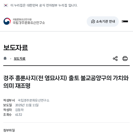
반복영역 건너뛰기
이 누리집은 대한민국 공식 전자정부 누리집 입니다.
국가유산청 국립경주문화유산연구소
소속기관 안내
전체
보도자료
홈
현재 위치
보도자료
SNS 공유
인쇄
경주 흥륜사지(전 영묘사지) 출토 불교공양구의 가치와
의미 재조명
작성부서
국립경주문화유산연구소
보도일
2025년 11월 11일
작성자
김동하
조회수
6132
첨부파일