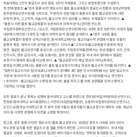
학술대회는 1건의 발굴조사 성과 발표, 5건의 주제발표, 그리고 종합토론으로 구성된다.
첫 번째 발표인 ▲「경주 흥륜사(전 영묘사지) 출토 불교공예품의 발굴조사 현황과 성과」(박정재,
춘추문화유산연구원)를 시작으로, 각 분야의 전문가들이 흥륜사지 출토 불교공양구에 대한
과학적 분석, 고고학적, 미술사적, 불교사적 연구 성과를 소개하는 주제발표가 이어진다. ▲
「흥륜사 서편 출토 불교공예품의 보존처리와 과학적 분석」(권지현·안소현,
국립경주문화유산연구소 / 김소진, 국립문화유산연구원)에서는 2년에 걸친 보존처리 과정과 철솥
내부에서 확인된 다양한 유기물의 과학적 분석 결과를 공개한다. ▲「경주 사정동 출토
불교공예품의 종류와 성격」(이용진, 동국대학교)에서는 불교미술사적 관점에서 출토 유물의
종류와 특징, 제작시기와 성격을 분석한다. 이어서 ▲「고려시대 불교공예품의 종류와 특징 : -
발견, 발굴된 불교공양구를 중심으로-」(신명희, 국립경주박물관)에서는 창녕 말흘리 사지, 군위
인각사지, 영주 금강사지, 서울 도봉서원, 청주 운천동 일원 등 국내 여러 절터에서 발굴된
공양구의 형태와 용도를 비교해 본다. ▲ 「불교공양구의 매납 양상과 의미」(최태선,
중앙승가대학교)에서는 흥륜사지 출토 불교공양구의 매납 양상과 불교사적 의미를 탐구한다. ▲
「일본의 밀교의식과 법구(法具)」(사쿠라기 준(櫻木 潤) 일본 간사이대학)에서는 일본 밀교의식
가운데 ‘호마의식’과 사용된 법구를 중심으로 한·일 양국의 불교 의식문화를 비교 연구한다.
* 호마의식 : 불교(밀교)의 수행법 중 하나로, 불을 피우고 불 속에 공양물을 던져 수행하고
기원하는 의식을 말한다.
모든 발표가 끝난 후에는 임영애 동국대학교 교수를 좌장으로 한우림(국립가야문화유산연구소),
한정호(동국대학교 WISE캠퍼스), 이연주(국립한글박물관), 김동하(국립경주문화유산연구소),
오인스님(중앙승가대학교) 등 각 분야 전문가들과 발표자들이 불교공양구의 제작과 사용, 매납의
의미 등 다양한 관점에서 의견을 교환할 예정이다.
참고로, 경주 흥륜사지(전 영묘사지) 출토 불교공양구는 2023년 경주시 사정동 292-1번지
하수관로 설치를 위한 발굴조사 중 철솥 안에서 확인된 고려시대 유물 58점이다. 국내 처음
발굴된 사례로, 화려한 조형미와 정교한 제작기법이 주목되는 ‘연화형 촛대받침’과, 고려시대