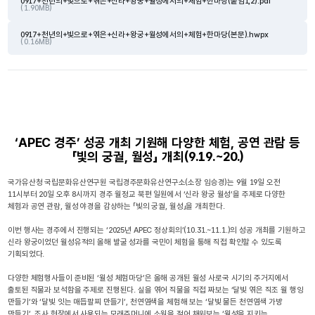
0917+천년의+빛으로+엮은+신라+왕궁+월성에서의+체험+한마당(붙임1,2).pdf
( 1.90MB)
0917+천년의+빛으로+엮은+신라+왕궁+월성에서의+체험+한마당(본문).hwpx
( 0.16MB)
‘APEC 경주’ 성공 개최 기원해 다양한 체험, 공연 관람 등
「빛의 궁궐, 월성」 개최(9.19.~20.)
국가유산청 국립문화유산연구원 국립경주문화유산연구소(소장 임승경)는 9월 19일 오전
11시부터 20일 오후 8시까지 경주 월정교 북편 일원에서 ‘신라 왕궁 월성’을 주제로 다양한
체험과 공연 관람, 월성 야경을 감상하는 「빛의 궁궐, 월성」을 개최한다.
이번 행사는 경주에서 진행되는 ‘2025년 APEC 정상회의’(10.31.~11.1.)의 성공 개최를 기원하고
신라 왕궁이었던 월성유적의 올해 발굴 성과를 국민이 체험을 통해 직접 확인할 수 있도록
기획되었다.
다양한 체험행사들이 준비된 ‘월성 체험마당’은 올해 공개된 월성 사로국 시기의 주거지에서
출토된 직물과 보석함을 주제로 진행된다. 실을 엮어 직물을 직접 짜보는 ‘달빛 엮은 직조 월 행잉
만들기’와 ‘달빛 잇는 매듭팔찌 만들기’, 천연염색을 체험해 보는 ‘달빛 물든 천연염색 가방
만들기’, 조사 현장에서 사용되는 모래주머니에 소원을 적어 채워보는 ‘월성을 지키는