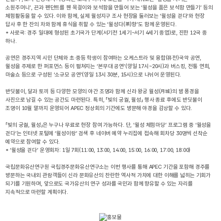
소원주머니’, 끈과 펜던트를 꿴 목걸이와 보석함을 만들어 보는 ‘월성을 품은 보석함 만들기’ 등의
체험활동을 할 수 있다. 이와 함께, 실제 월성지구 조사 현장을 둘러보는 ‘월성을 걷다’와 현장
답사 후 한 잔의 차와 함께 휴식을 취할 수 있는 ‘월성다(茶)향’도 함께 운영된다.
* 사로국: 경주 일대에 형성된 초기국가 단계(서기전 1세기~서기 4세기 중엽)로, 진한 12국 중
하나.
공연은 경주지역 시민 단체와 초·중등 학생이 참여하는 오케스트라 및 융합(퓨전)국악 공연,
월성을 주제로 한 퍼포먼스 등이 펼쳐지는 ‘본무대 공연’(양일 17시~20시)과 버스킹, 전통 연희,
마술쇼 등으로 구성된 ‘소규모 공연’(양일 13시 30분, 15시)으로 나뉘어 운영된다.
반딧불이, 달과 토끼 등 다양한 모양의 야간 조명과 함께 신라 왕궁 월성(月城)의 밤 풍경을
사진으로 남길 수 있는 공간도 마련된다. 특히, 「빛의 궁궐, 월성」 행사 종료 후에도 반딧불이
조명이 10월 말까지 운영되어 APEC 정상회의 기간에도 방문해 야경을 감상할 수 있다.
「빛의 궁궐, 월성」은 누구나 무료로 현장 참여 가능하다. 단, ‘월성 체험마당’ 프로그램 중 ‘월성을
걷다’는 인터넷 포털에 ‘월성이랑’ 검색 후 네이버 예약 누리집에 접속해 회차당 30명씩 선착순
예약으로 참여할 수 있다.
* ‘월성을 걷다’ 운영회차: 1일 7회(11:00, 13:00, 14:00, 15:00, 16:00, 17:00, 18:00)
국립문화유산연구원 국립경주문화유산연구소는 이번 행사를 통해 APEC 기간을 포함해 경주를
방문하는 국내외 관람객들이 신라 문화유산의 찬란한 역사적 가치에 대한 이해를 넓히는 기회가
되기를 기원하며, 앞으로도 국가유산의 연구 성과를 국민과 함께 향유할 수 있는 자리를
지속적으로 마련할 계획이다.