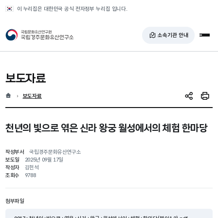
반복영역 건너뛰기
이 누리집은 대한민국 공식 전자정부 누리집 입니다.
국가유산청 국립경주문화유산연구소
소속기관 안내
전체
보도자료
홈
현재 위치
보도자료
SNS 공유
인쇄
천년의 빛으로 엮은 신라 왕궁 월성에서의 체험 한마당
작성부서
국립경주문화유산연구소
보도일
2025년 09월 17일
작성자
김헌석
조회수
9788
첨부파일