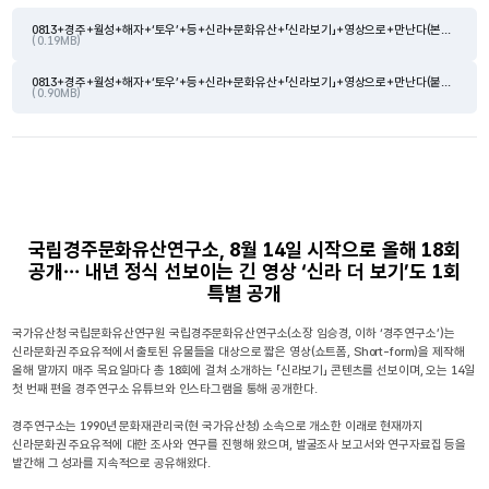
0813+경주+월성+해자+‘토우’+등+신라+문화유산+「신라보기」+영상으로+만난다(본문).hwpx
( 0.19MB)
0813+경주+월성+해자+‘토우’+등+신라+문화유산+「신라보기」+영상으로+만난다(붙임2).pdf
( 0.90MB)
국립경주문화유산연구소, 8월 14일 시작으로 올해 18회
공개… 내년 정식 선보이는 긴 영상 ‘신라 더 보기’도 1회
특별 공개
국가유산청 국립문화유산연구원 국립경주문화유산연구소(소장 임승경, 이하 ‘경주연구소’)는
신라문화권 주요유적에서 출토된 유물들을 대상으로 짧은 영상(쇼트폼, Short-form)을 제작해
올해 말까지 매주 목요일마다 총 18회에 걸쳐 소개하는 「신라보기」 콘텐츠를 선보이며, 오는 14일
첫 번째 편을 경주연구소 유튜브와 인스타그램을 통해 공개한다.
경주연구소는 1990년 문화재관리국(현 국가유산청) 소속으로 개소한 이래로 현재까지
신라문화권 주요유적에 대한 조사와 연구를 진행해 왔으며, 발굴조사 보고서와 연구자료집 등을
발간해 그 성과를 지속적으로 공유해왔다.