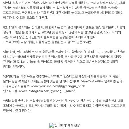
이번에 처음 선보이는 「신라보기」는 평면적인 2차원 자료를 활용한 기존의 방식에서 나아가, 사회
관계망 서비스(SNS)를 통해 쉽게 접할 수 있는 입체적인 3차원 영상자료로 유물을 소개하는
프로그램으로, 국민들의 신라 문화유산에 대한 이해를 높이고, 그 아름다움을 세계적으로 알리는
데 기여할 수 있을 것으로 기대된다.
8월 14일에 공개되는 「신라보기」 첫 편에서는 경주 월성 해자에서 출토된 ‘토우’를 다룬다. 사람의
형상에 터번을 쓴 형태가 지난 2017년 첫 공개 당시 많은 주목을 받았던 유물로, 10cm 내외의
작은 토우에 담긴 신라인들의 예술적 표현을 영상을 통해 소개하고자 한다.
* 토우(土偶): 사람, 동물, 사물과 같은 형상을 본떠 흙으로 만든 토제품
이와 함께, 9월 25일에는 ‘경주 흥륜사’를 주제로 한 기획영상인 「신라 더 보기」가 공개된다. 「신라
더 보기」는 하나의 주제를 중심으로 유적과 유물, 조사와 연구에 대한 내용을 종합적으로 다루는
긴 영상(롱폼, Long-form)의 형식으로, 올해 첫 공개를 시작으로 내년부터 분기별로 1회씩
공개될 예정이다.
「신라보기」는 매주 목요일 경주연구소 유튜브와 인스타그램 계정에서 새롭게 공개되며, 관련
문의사항은 각 채널에 게재된 영상에 댓글을 달거나, 전화(☎054-622-1740)로 연락하면 된다.
* 경주연구소 유튜브: www.youtube.com/@gyeongju_nrich
인스타그램: www.instagram.com/gyeongju_nrich/
국립문화유산연구원 국립경주문화유산연구소는 앞으로도 더 많은 국민이 우리 문화유산에 대해
폭넓게 이해하고, 신라의 역사와 문화를 깊이 있게 누릴 수 있도록 더욱 다양한 주제의 프로그램을
만들어 나갈 예정이다.