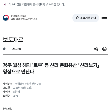
반복영역 건너뛰기
이 누리집은 대한민국 공식 전자정부 누리집 입니다.
국가유산청 국립경주문화유산연구소
소속기관 안내
전체
보도자료
홈
현재 위치
보도자료
SNS 공유
인쇄
경주 월성 해자 ‘토우’ 등 신라 문화유산 「신라보기」
영상으로 만난다
작성부서
국립경주문화유산연구소
보도일
2025년 08월 13일
작성자
정원혁
조회수
9393
첨부파일