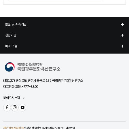
본원 및 소속기관
관련기관
배너 모음
국립경주문화유산연구소
(38127) 경상북도 경주시 불국로 132 국립경주문화유산연구소
대표전화 :
054-777-8800
찾아오시는길
페이스북
인스타그램
유튜브
개인정보처리방침
저작권정책
정보공개
누리집 오류신고
이용안내