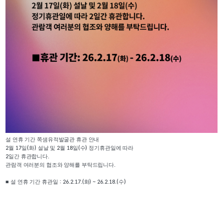
설 연휴 기간 쪽샘유적발굴관 휴관 안내
2
17
(
) 
2
18
(
) 
월 
일
화
설날 및 
월 
일
수
정기휴관일에 따라 
2
. 
일간 휴관합니다
. 
관람객 여러분의 협조와 양해를 부탁드립니다
: 26.2.17.(
) ~ 26.2.18.(
)
■ 
설 연휴 기간 휴관일 
화
수