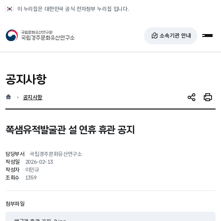
반복영역 건너뛰기
이 누리집은 대한민국 공식 전자정부 누리집 입니다.
국가유산청 국립경주문화유산연구소
소속기관 안내
전체
공지사항
홈
현재 위치
공지사항
SNS 공유
인쇄
쪽샘유적발굴관 설 연휴 휴관 공지
담당부서
국립경주문화유산연구소
작성일
2026-02-13
작성자
이민규
조회수
1359
첨부파일