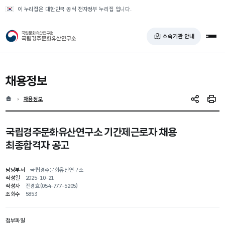
반복영역 건너뛰기
이 누리집은 대한민국 공식 전자정부 누리집 입니다.
국가유산청 국립경주문화유산연구소
소속기관 안내
전체
채용정보
홈
현재 위치
채용정보
SNS 공유
인쇄
국립경주문화유산연구소 기간제근로자 채용
최종합격자 공고
담당부서
국립경주문화유산연구소
작성일
2025-10-21
작성자
전경효(054-777-5205)
조회수
5853
첨부파일