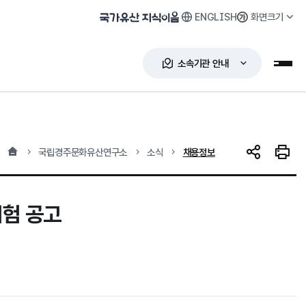
ENGLISH
화면크기
국가유산 지식이음
소속기관 안내
누리
홈
현재 위치
국립경주문화유산연구소
소식
채용정보
SNS 공유
인쇄하
험 공고