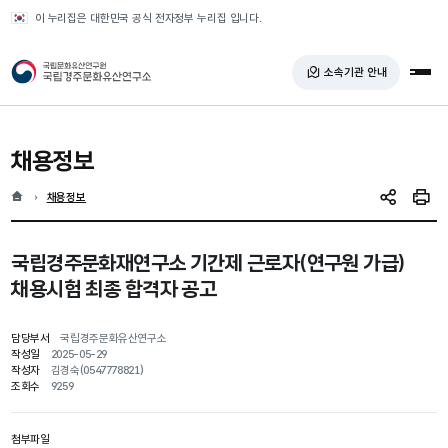
반복영역 건너뛰기
이 누리집은 대한민국 공식 전자정부 누리집 입니다.
국가유산청 국립경주문화유산연구소
소속기관 안내
전체
채용정보
홈
현재 위치
채용정보
SNS 공유
인쇄
국립경주문화재연구소 기간제 근로자(연구원 가급)
채용시험 최종 합격자 공고
담당부서
국립경주문화유산연구소
작성일
2025-05-29
작성자
김경숙(0547778821)
조회수
9259
첨부파일