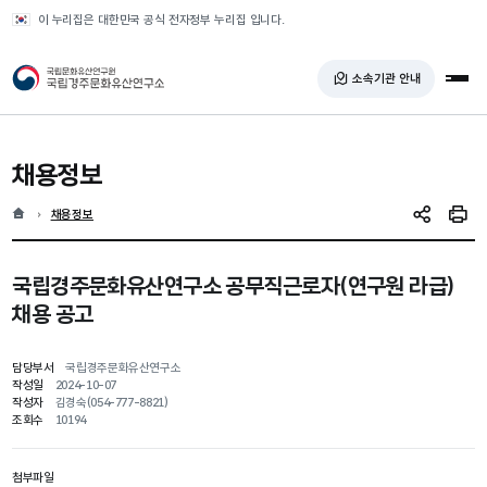
반복영역 건너뛰기
이 누리집은 대한민국 공식 전자정부 누리집 입니다.
국가유산청 국립경주문화유산연구소
소속기관 안내
전체
채용정보
홈
현재 위치
채용정보
SNS 공유
인쇄
국립경주문화유산연구소 공무직근로자(연구원 라급)
채용 공고
담당부서
국립경주문화유산연구소
작성일
2024-10-07
작성자
김경숙(054-777-8821)
조회수
10194
첨부파일