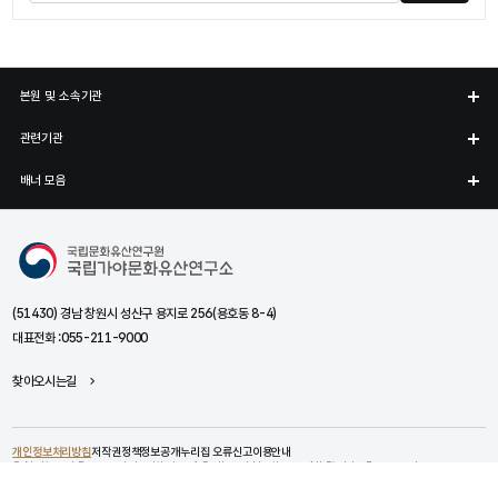
본원 및 소속기관
관련기관
배너 모음
국립가야문화유산연구소
(51430) 경남 창원시 성산구 용지로 256(용호동 8-4)
대표전화 :
055-211-9000
찾아오시는길
개인정보처리방침
저작권정책
정보공개
누리집 오류신고
이용안내
© National Research Institute of Cultural Heritage. All Rights Reserved.