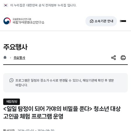
반복영역 건너뛰기
이 누리집은 대한민국 공식 전자정부 누리집 입니다.
국가유산청 국립가야문화유산연구소
소속기관 안내
전체
주요행사
홈
현재 위치
주요행사
SNS 공유
인쇄
프로그램은 일정과 장소가 수시로 변경될 수 있으니, 해당기관에 확인 후 방문
바랍니다.
체험/탐방
<일일 탐정이 되어 가야의 비밀을 푼다> 청소년 대상
고인골 체험 프로그램 운영
행사기간
2026-07-01 ~ 2026-08-30