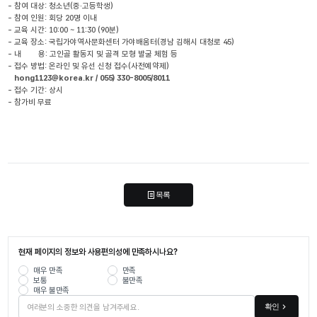
- 참여 대상: 청소년(중·고등학생)
- 참여 인원: 회당 20명 이내
- 교육 시간: 10:00 ~ 11:30 (90분)
- 교육 장소: 국립가야역사문화센터 가야배움터(경남 김해시 대청로 45)
- 내        용: 고인골 활동지 및 골격 모형 발굴 체험 등
- 접수 방법: 온라인 및 유선 신청 접수(사전예약제)
   hong1123@korea.kr / 055) 330-8005/8011
- 접수 기간: 상시
- 참가비 무료
목록
현재 페이지의 정보와 사용편의성에 만족하시나요?
매우 만족
만족
보통
불만족
매우 불만족
확인