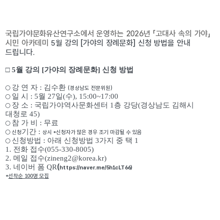
국립가야문화유산연구소에서 운영하는 2026년 「고대사 속의 가야」 
시민 아카데미
월 강의
 [가야의 장례문화] 신청 방법을 안내 
5
드립니다.
□ 5월 강의 [가야의 장례문화] 신청 방법
강 연 자 : 김수환 
○
(경상남도 전문위원)
일 시 : 5월 27일(수), 15:00~17:00
○
장 소 : 국립가야역사문화센터 1층 강당(경상남도 김해시 
○
대청로 45)
참 가 비 : 무료
○
기간 : 
○
 신청
상시 
*
신청자가 많은 경우 조기 마감될 수 있음
신청방법 : 아래 신청방법 3가지 중 택 1
○
1. 전화 접수(055-330-8005)
2. 메일 접수(zineng2@korea.kr)
(
3. 네이버 폼 QR
https://naver.me/5h1cLT66)
*
선착순 100명 모집