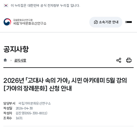
반복영역 건너뛰기
이 누리집은 대한민국 공식 전자정부 누리집 입니다.
국가유산청 국립가야문화유산연구소
소속기관 안내
전체
공지사항
홈
현재 위치
공지사항
SNS 공유
인쇄
2026년 「고대사 속의 가야」 시민 아카데미 5월 강의
[가야의 장례문화] 신청 안내
담당부서
국립가야문화유산연구소
작성일
2026-04-30
작성자
김진영(055-330-8011)
조회수
1631