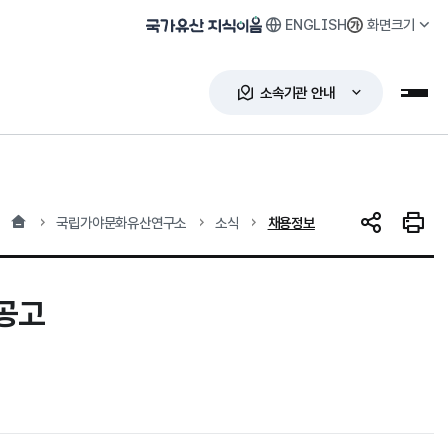
ENGLISH
화면크기
국가유산 지식이음
소속기관 안내
누리
홈
현재 위치
국립가야문화유산연구소
소식
채용정보
SNS 공유
인쇄하
공고