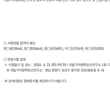
국립가야문화유산연구소 공무직 근로자 채용 관련 서류 심사 합격자 및 면접시험 일
□ 서류전형 합격자 명단   
한○원(2846), 장○영(8644), 문○은(0691), 이○진(9169), 박○은(5250)
□ 면접시험 일정
 ㅇ 시험일시 및 장소 : 2026. 4. 21.(화) 09:30 / 국립가야문화유산연구소 1층
   ※ 국립가야문화유산연구소 : 경남 창원시 성산구 용지로 256(용호동 8-4)
 ※ 상세내용은 첨부문서를 확인하시기 바랍니다.