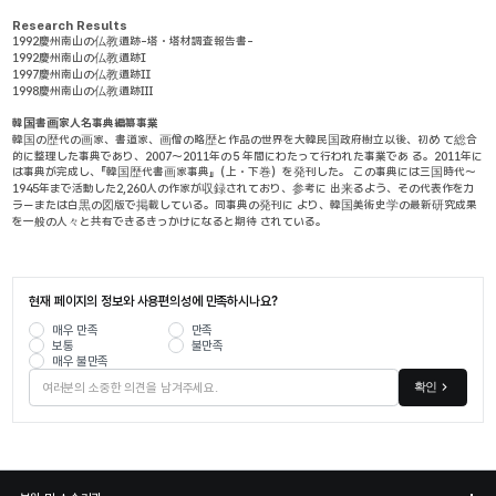
Research Results
1992
慶州南山の仏教遺跡-塔・塔材調査報告書-
1992
慶州南山の仏教遺跡Ⅰ
1997
慶州南山の仏教遺跡Ⅱ
1998
慶州南山の仏教遺跡Ⅲ
韓国書画家人名事典編纂事業
韓国の歴代の画家、書道家、画僧の略歴と作品の世界を大韓民国政府樹立以後、初め て総合
的に整理した事典であり、2007～2011年の５年間にわたって行われた事業であ る。2011年に
は事典が完成し、『韓国歴代書画家事典』（上・下巻）を発刊した。 この事典には三国時代～
1945年まで活動した2,260人の作家が収録されており、参考に 出来るよう、その代表作をカ
ラーまたは白黒の図版で掲載している。同事典の発刊に より、韓国美術史学の最新研究成果
を一般の人々と共有できるきっかけになると期待 されている。
현재 페이지의 정보와 사용편의성에 만족하시나요?
매우 만족
만족
보통
불만족
매우 불만족
확인