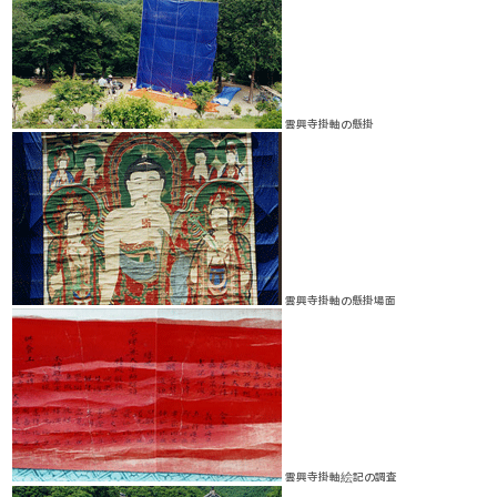
雲興寺掛軸の懸掛
雲興寺掛軸の懸掛場面
雲興寺掛軸絵記の調査