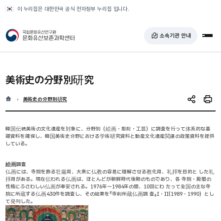
반복영역 건너뛰기
이 누리집은 대한민국 공식 전자정부 누리집 입니다.
국가유산청 문화유산보존과학센터
소속기관 안내
전체
美術史の分野別研究
홈
현재 위치
美術史の分野別研究
SNS 공유
인쇄
韓国伝統美術の文化遺産を対象に、分野別（絵画・彫刻・工芸）に調査を行って体系的な基
礎資料を確保し、韓国美術史分野における学術研究資料と動産文化遺産関連の政策資料を提供
している。
絵画調査
仏画には、寺院を飾る壮厳用、大衆に仏教の容易に理解させる教化用、礼拝を目的と した礼
拝用がある。現在伝われる仏画は、ほとんどが朝鮮時代後期のものであり、各 寺院・殿閣の
性格にふさわしい仏画が奉安される。1976年～1984年の間、10回にわ たって全国の主な寺
院に所蔵する仏画430件を調査し、その結果を『寺刹所蔵仏画調 査』Ⅰ・Ⅱ(1989・1990）とし
て発刊した。