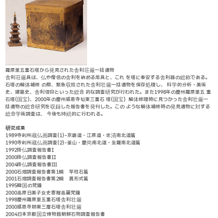
羅原里五重石塔から発見された舎利荘厳一括遺物
舎利荘厳具は、仏や僧侶の舎利を納める用具と、これ を塔に奉安する舎利器の総称である。
石塔の解体補修 の際、緊急収拾された舎利壮厳一括遺物を保存処理し、 科学的分析・美術
史、建築史、舎利信仰といった総合 的な調査研究が行われた。また1998年の慶州羅原里五 重
石塔(国宝)、2000年の慶州感恩寺址東三重石 塔(国宝）解体修理時に見つかった舎利壮厳一
括遺物の総合研究を収録した報告書を発刊した。この ような解体補修時の発見遺物に対する
総合学術調査は、 今後も持続的に行われる。
研究成果
1989
寺刹所蔵仏画調査(1)-京畿道・江原道・忠清南北道篇
1990
寺刹所蔵仏画調査(2)-釜山・慶尚南北道・全羅南北道篇
1992
掛仏調査報告書Ⅰ
2000
掛仏調査報告書Ⅱ
2004
掛仏調査報告書Ⅲ
2000
石燈調査報告書第1輯 竿柱石篇
2001
石燈調査報告書第2輯 異形式篇
1995
韓国の梵鐘
2000
高原日美子女史寄贈高麗梵鐘
1998
慶州羅原里五重石塔舎利壮厳
2000
感恩寺跡東三層石塔舎利壮厳
2004
日本京都国立博物館朝鮮石物調査報告書