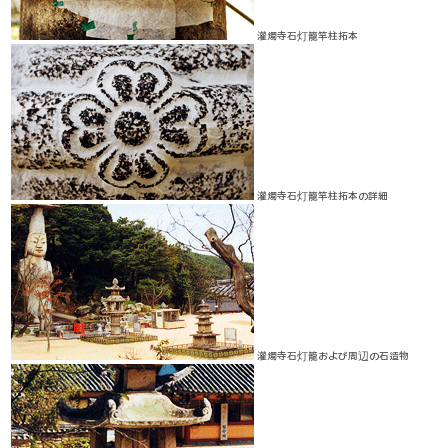
灌燭寺石灯籠竿柱拓本
灌燭寺石灯籠竿柱拓本の詳細
灌燭寺石灯籠および周辺の石造物