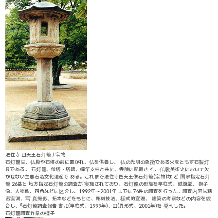
法住寺 四天王石灯籠 / 宝物
石灯籠は、仏殿や石塔の前に置かれ、仏を供養し、 仏の光明の象徴である火をともす石製灯
具である。 石灯籠、僧塔・塔碑、幢竿支柱と共に、寺院に配置さ れ、仏教美術史において欠
かせない主要石造文化遺産で ある。これまで法住寺四天王像石灯籠(宝物)な ど 国家指定石灯
籠 26基と 地方指定石灯籠の調査が 実施されており、石灯籠の形態を竿柱式、鼓腹型、 獅子
像、人物像、四角などに区分し、1992年～2001年 までに74件の調査を行った。調査内容は精
密実測、写 真撮影、拓本などをもとに、彫刻技法、様式的変遷、 建築の考察などの内容を総
合し、『石灯籠調査報告 書』Ⅰ(竿柱式、1999年)、Ⅱ(異形式、2001年)を 発刊した。
石灯籠調査作業の様子