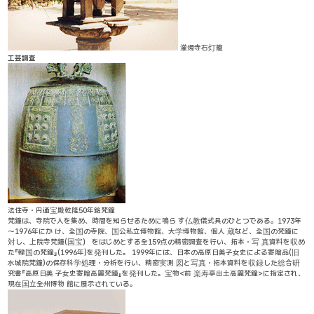
灌燭寺石灯籠
工芸調査
法住寺・円通宝殿乾隆50年銘梵鐘
梵鐘は、寺院で人を集め、時間を知らせるために鳴ら す仏教儀式具のひとつである。1973年
～1976年にか け、全国の寺院、国公私立博物館、大学博物館、個人 蔵など、全国の梵鐘に
対し、上院寺梵鐘(国宝） をはじめとする全159点の精密調査を行い、拓本・写 真資料を収め
た『韓国の梵鐘』(1996年)を発刊した。 1999年には、日本の高原日美子女史による寄贈品(旧
水城院梵鐘)の保存科学処理・分析を行い、精密実測 図と写真・拓本資料を収録した総合研
究書『高原日美 子女史寄贈高麗梵鐘』を発刊した。宝物<前 楽寿亭出土高麗梵鐘>に指定され、
現在国立全州博物 館に展示されている。