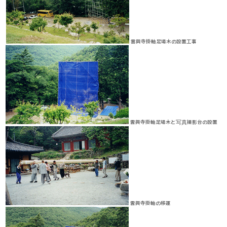
雲興寺掛軸足場木の設置工事
雲興寺掛軸足場木と写真撮影台の設置
雲興寺掛軸の移運