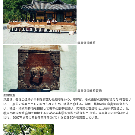
雲興寺掛軸箱
雲興寺掛軸箱装飾
彫刻調査
浮屠は、僧侶の遺骨や舎利を安置した廟塔をいう。塔碑は、その高僧の業績を賛えた 碑石をい
い、一般的に浮屠とともに設けられるため、塔碑と称する。浮屠・塔碑の精 密実測調査を行
い、構造・様式的特徴を把握して編年の基準を設け、同時期の石造物 と比較研究を通じ、仏
教界の動向や社会相を理解するための基本学術資料の確保を目 指す。同事業は2002年から行
われ、2007年までに燕谷寺東浮屠(国宝）など計30件を調査している。