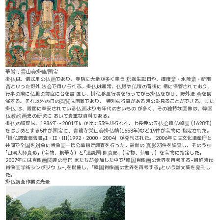
華厳寺霊山会掛軸/国宝
掛仏は、儀式用の仏画であり、寺院に大衆が多く集う 釈迦生誕日や、遷度斎・水陸斎・祈雨
斎といった野外 法会で用いられる。掛仏は通常、仏殿や仏壇の背後に 櫃に保管されており、
行事の際に仏殿の前庭に台を設 置し、掛仏移運行事を行ってから掛仏をかけ、野外法 会を開
催する。それ以外の日の閲覧は困難であり、 特別な行事がある時のみ見ることができる。また
掛仏 は、殿閣に奉安されている仏画よりも年代の古いもの が多く、その独特な図像は、韓国
仏教絵画史の研究に おいて貴重な資料である。
掛仏の調査は、1986年～2001年にかけて53件が行われ、七長寺の五仏会掛仏幀画 (1628年)
をはじめとする5件が国宝に、青龍寺栄山会掛仏幀(1658年)など19件が宝物に 指定された。
『掛仏調査報告書』Ⅰ・Ⅱ・Ⅲ(1992・2000・2004）が発刊された。 2006年には文化遺産庁と
共同で全国を対象に肖像画一括公募指定調査を行った。高僧の 真影23件を調査し、そのうち
「四溟大師真影」（宝物、桐華寺）と「道詵国 師真影」（宝物、仙岩寺）を宝物に指定した。
2007年には肖像画関連の専門 家たちが参加した中で「韓国肖像画の世界を再考する-朝鮮時代
肖像画学術シンポジウ ム-」を開催し、『韓国肖像画の世界を再考する』という論文集を発刊し
た。
掛仏調査作業の光景