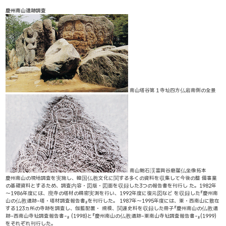
慶州南山遺跡調査
南山塔谷第１寺址四方仏岩南側の全景
南山鮑石渓富興谷磨崖仏坐像拓本
慶州南山の現地調査を実施し、韓国仏教文化に関する多くの資料を収集して今後の整 備事業
の基礎資料とするため、調査内容・図版・図面を収録した3つの報告書を刊行し た。1982年
～1986年度には、廃寺の塔材の精密実測を行い、1992年度に復元図など を収録した『慶州南
山の仏教遺跡-塔・塔材調査報告書』を刊行した。 1987年～1995年度には、東・西南山に散在
する123ヵ所の寺跡を調査し、伽藍配置・ 規模、関連史料を収録した冊子『慶州南山の仏教遺
跡-西南山寺址調査報告書-』 (1998)と『慶州南山の仏教遺跡-東南山寺址調査報告書-』(1999)
をそれぞれ刊行した。