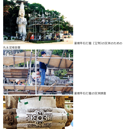
灌燭寺石灯籠（宝物)の実測のための
丸太足場設置
灌燭寺石灯籠の実測調査