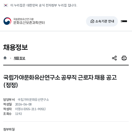
반복영역 건너뛰기
이 누리집은 대한민국 공식 전자정부 누리집 입니다.
국가유산청 문화유산보존과학센터
소속기관 안내
전체
채용정보
홈
현재 위치
채용정보
SNS 공유
인쇄
국립가야문화유산연구소 공무직 근로자 채용 공고
(정정)
담당부서
국립가야문화유산연구소
작성일
2026-06-08
작성자
이영수(055-211-9051)
조회수
1192
첨부파일